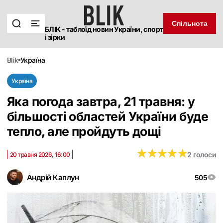
Спільнота
БЛІК - таблоїд новин України, спорт
і зірки
blik
україна
Україна
Яка погода завтра, 21 травня: у
більшості областей України буде
тепло, але пройдуть дощі
★
★
★
★
★
★
★
★
★
★
2 голоси
20 травня 2026, 16:00
Андрій Каплун
505