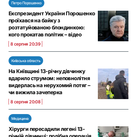
Петро Порошенко
Експрезидент України Порошенко
проїхався на байку з
розтатуйованою блондинкою:
кого прокатав політик – відео
8 серпня 20:39
Київська область
На Київщині 13-річну дівчинку
вдарило струмом: неповнолітня
видерлась на нерухомий потяг –
чи вижила зачеперка
8 серпня 20:08
Медицина
Хірурги пересадили легені 13-
річній дівчинці: подібна операція