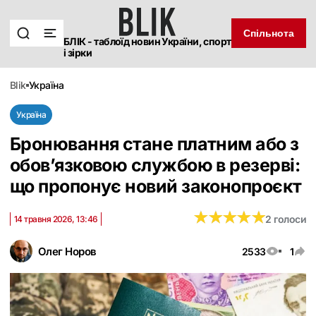
Спільнота
БЛІК - таблоїд новин України, спорт
і зірки
blik
україна
Україна
Бронювання стане платним або з
обов’язковою службою в резерві:
що пропонує новий законопроєкт
★
★
★
★
★
★
★
★
★
★
2 голоси
14 травня 2026, 13:46
Олег Норов
2533
1