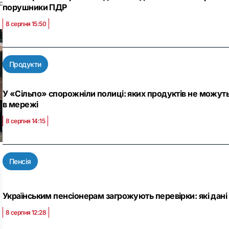
с
порушники ПДР
8 серпня 15:50
Продукти
У «Сільпо» спорожніли полиці: яких продуктів не можуть
в мережі
8 серпня 14:15
Пенсія
Українським пенсіонерам загрожують перевірки: які дані 
8 серпня 12:28