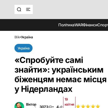
Політика
WAR
Фінанси
Спор
blik
україна
Україна
«Спробуйте самі
знайти»: українським
біженцям немає місця
у Нідерландах
19
Віктор
квітня
★
★
★
★
★
★
★
★
★
★
3073
4