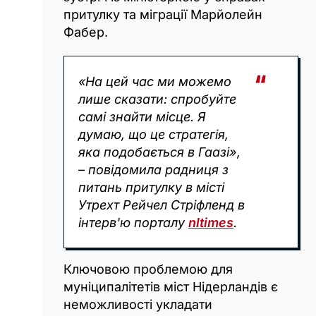
притулку та міграції Марйолейн
Фабер.
«На цей час ми можемо
лише сказати: спробуйте
самі знайти місце. Я
думаю, що це стратегія,
яка подобається в Гаазі»,
– повідомила радниця з
питань притулку в місті
Утрехт Рейчел Стріфленд в
інтерв'ю порталу
nltimes
.
Ключовою проблемою для
муніципалітетів міст Нідерландів є
неможливості укладати