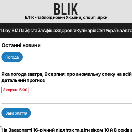
БЛІК - таблоїд новин України, спорт і зірки
т
Шоу BIZ
Лайфстайл
Афіша
Здоров'я
Кулінарія
Світ
Україна
Авт
Останні новини
Погода
Яка погода завтра, 9 серпня: про аномальну спеку на всій
детальний прогноз
8 серпня 16:00
Закарпаття
1
На Закарпатті 16-річний підліток та діти віком 10 й 8 рок