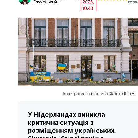
Глухенький
2025,
голо
10:43
Ілюстративна світлина. Фото: nltimes
У Нідерландах виникла
критична ситуація з
розміщенням українських