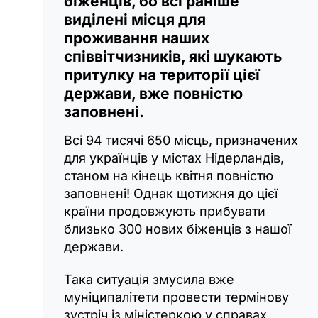
біженців, бо всі раніше
виділені місця для
проживання наших
співвітчизників, які шукають
притулку на території цієї
держави, вже повністю
заповнені.
Всі 94 тисячі 650 місць, призначених
для українців у містах Нідерландів,
станом на кінець квітня повністю
заповнені! Однак щотижня до цієї
країни продовжують прибувати
близько 300 нових біженців з нашої
держави.
Така ситуація змусила вже
муніципалітети провести термінову
зустріч із міністеркою у справах