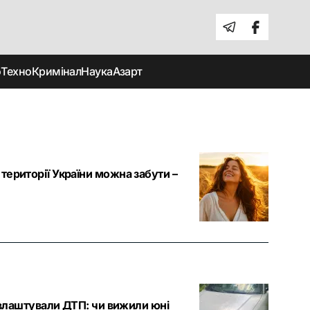
о
Техно
Кримінал
Наука
Азарт
 території України можна забути –
ів влаштували ДТП: чи вижили юні