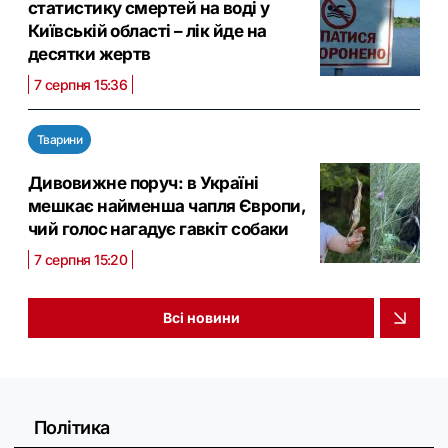
статистику смертей на воді у
Київській області – лік йде на
десятки жертв
7 серпня 15:36
Тварини
Дивовижне поруч: в Україні
мешкає найменша чапля Європи,
чий голос нагадує гавкіт собаки
7 серпня 15:20
Всі новини
Політика