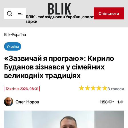
Спільнота
БЛІК - таблоїд новин України, спорт
і зірки
blik
україна
Україна
«Зазвичай я програю»: Кирило
Буданов зізнався у сімейних
великодніх традиціях
★
★
★
★
★
★
★
★
★
★
3 голоси
12 квітня 2026, 08:31
Олег Норов
1158
1