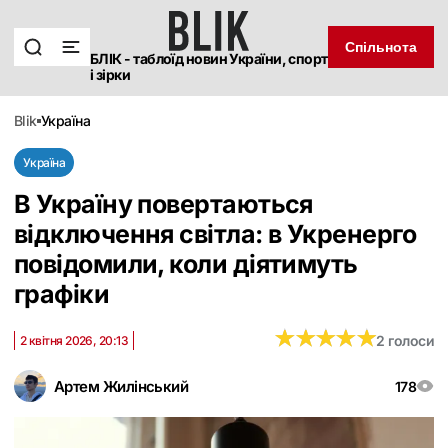
Спільнота
БЛІК - таблоїд новин України, спорт
і зірки
blik
україна
Україна
В Україну повертаються
відключення світла: в Укренерго
повідомили, коли діятимуть
графіки
★
★
★
★
★
★
★
★
★
★
2 голоси
2 квітня 2026, 20:13
Артем Жилінський
178