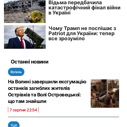
Останні новини
Волинь
На Волині завершили ексгумацію
останків загиблих жителів
Острівків та Волі Островецької:
що там знайшли
7 серпня 22:54
ТЦК