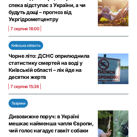
спека відступає з України, а чи
будуть дощі – прогноз від
Укргідрометцентру
7 серпня 16:00
Київська область
Чорне літо: ДСНС оприлюднила
статистику смертей на воді у
Київській області – лік йде на
десятки жертв
7 серпня 15:36
Тварини
Дивовижне поруч: в Україні
мешкає найменша чапля Європи,
чий голос нагадує гавкіт собаки