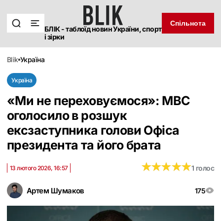
Спільнота
БЛІК - таблоїд новин України, спорт
і зірки
blik
україна
Україна
«Ми не переховуємося»: МВС
оголосило в розшук
ексзаступника голови Офіса
президента та його брата
★
★
★
★
★
★
★
★
★
★
1 голос
13 лютого 2026, 16:57
Артем Шумаков
175