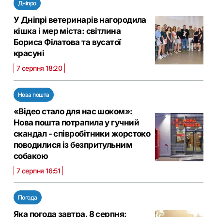
Дніпро
У Дніпрі ветеринарів нагородила
кішка і мер міста: світлина
Бориса Філатова та вусатої
красуні
7 серпня 18:20
Нова пошта
«Відео стало для нас шоком»:
Нова пошта потрапила у гучний
скандал - співробітники жорстоко
поводилися із безпритульним
собакою
7 серпня 16:51
Погода
Яка погода завтра, 8 серпня: