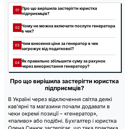
Про що вирішила застерігти юристка
01
підприємців?
Чому не можна включати послуги генератора
02
в чек?
Чим внесення ціни за генератор в чек
03
загрожує від податкової?
Як правильно збільшити суму за рахунок
04
через використання генератору?
Про що вирішила застерігти юристка
підприємців?
В Україні через відключення світла деякі
кав'ярні та магазини почали додавати в
чеки окремі позиції – «генератор»,
«паливо» або подібні. Бухгалтер і юристка
Олена Синюк застерігає, що така практика