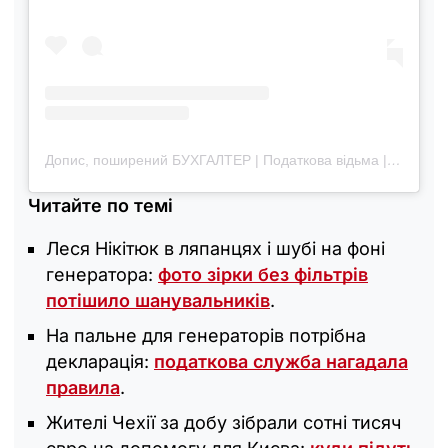
Допис, поширений БУХГАЛТЕР | Податкова відьма | Автор Біблія ФОПа ⚡ (@olena.syniuk)
Читайте по темі
Леся Нікітюк в ляпанцях і шубі на фоні
генератора:
фото зірки без фільтрів
потішило шанувальників
.
На пальне для генераторів потрібна
декларація:
податкова служба нагадала
правила
.
Жителі Чехії за добу зібрали сотні тисяч