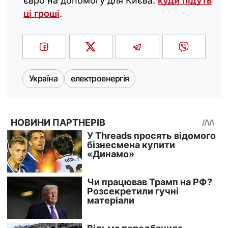
євро на допомогу для Києва:
куди підуть
ці гроші
.
Україна
електроенергія