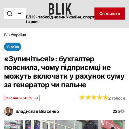
Спільнота
БЛІК - таблоїд новин України, спорт
і зірки
blik
україна
Україна
«Зупиніться!»: бухгалтер
пояснила, чому підприємці не
можуть включати у рахунок суму
за генератор чи пальне
★
★
★
★
★
★
★
★
★
★
2 голоси
28 січня 2026, 19:39
Владислав Власенко
235