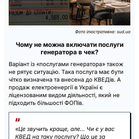
Фото ілюстративне: sud.ua
Чому не можна включати послуги
генератора в чек?
Варіант із «послугами генератора» також
не рятує ситуацію. Така послуга має бути
чітко визначена та внесена до КВЕДів. А
продаж електроенергії в Україні є
ліцензованим видом діяльності, який не
підходить більшості ФОПів.
«Це звучить краще, але… Чи є у вас
КВЕД на таку послугу? Що це за