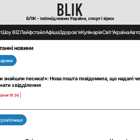
БЛІК - таблоїд новин України, спорт і зірки
т
Шоу BIZ
Лайфстайл
Афіша
Здоров'я
Кулінарія
Світ
Україна
Авт
танні новини
варини
 знайшли песика!»: Нова пошта повідомила, що надалі че
нати з відділення
ерпня 19:36
крзалізниця