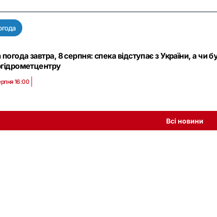
огода
 погода завтра, 8 серпня: спека відступає з України, а чи б
ргідрометцентру
ерпня 16:00
Всі новини