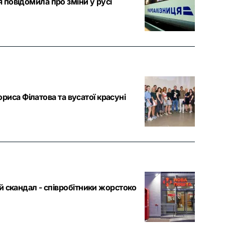
повідомила про зміни у русі
ориса Філатова та вусатої красуні
й скандал - співробітники жорстоко