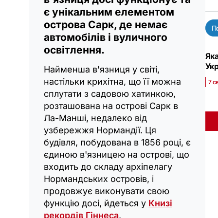
є унікальним елементом
острова Сарк, де немає
П
автомобілів і вуличного
освітлення.
Яка
Ук
Найменша в'язниця у світі,
настільки крихітна, що її можна
7 с
сплутати з садовою хатинкою,
розташована на острові Сарк в
Ла-Манші, недалеко від
узбережжя Нормандії. Ця
будівля, побудована в 1856 році, є
єдиною в'язницею на острові, що
входить до складу архіпелагу
Нормандських островів, і
продовжує виконувати свою
функцію досі, йдеться у
Книзі
рекордів Гіннеса
.