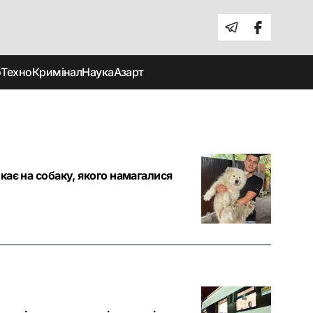
о
Техно
Кримінал
Наука
Азарт
кає на собаку, якого намагалися