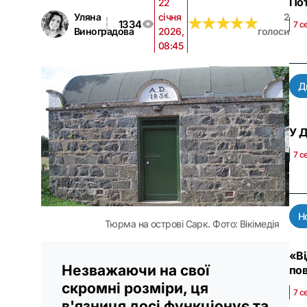
Пот
22
Уляна
січня
2
★
★
★
★
★
★
★
★
★
★
1334
7 с
Виноградова
2026,
голоси
08:45
Д
У Д
7 с
Н
Тюрма на острові Сарк. Фото: Вікімедія
«Ві
Незважаючи на свої
пов
скромні розміри, ця
7 с
в'язниця досі функціонує та