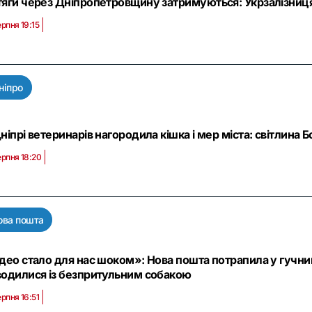
яги через Дніпропетровщину затримуються: Укрзалізниця 
ерпня 19:15
ніпро
ніпрі ветеринарів нагородила кішка і мер міста: світлина Б
ерпня 18:20
ова пошта
део стало для нас шоком»: Нова пошта потрапила у гучни
одилися із безпритульним собакою
ерпня 16:51