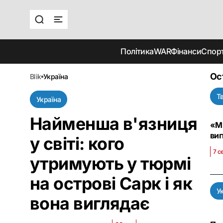
Політика
WAR
Фінанси
Спор
Ос
blik
україна
Т
Україна
Найменша в'язниця
«Ми
виг
у світі: кого
7 с
утримують у тюрмі
на острові Сарк і як
У
вона виглядає