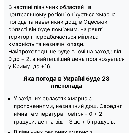
В частині північних областей і в
центральному регіоні очікується хмарна
погода та невеликий дощ, в Одеській
області він буде помірним, на решті
території передбачається мінлива
хмарність та незначні опади.
Найпрохолодніше буде вночі на заході: від
0 до + 2, а найтепліший день прогнозується
у Криму: до +16.
Яка погода в Україні буде 28
листопада
У західних областях хмарно з
проясненнями, незначний дощ. Середня
нічна температура повітря - 0 + 2
градуси, денна від + 3 до + 5 градусів.
В північних регіонах хмарно з