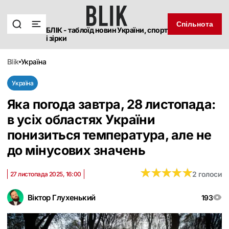
Спільнота
БЛІК - таблоїд новин України, спорт
і зірки
blik
україна
Україна
Яка погода завтра, 28 листопада:
в усіх областях України
понизиться температура, але не
до мінусових значень
★
★
★
★
★
★
★
★
★
★
2 голоси
27 листопада 2025, 16:00
Віктор Глухенький
193