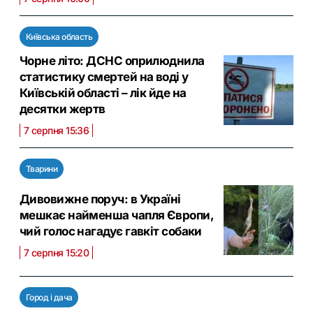
Київська область
Чорне літо: ДСНС оприлюднила
статистику смертей на воді у
Київській області – лік йде на
десятки жертв
7 серпня 15:36
Тварини
Дивовижне поруч: в Україні
мешкає найменша чапля Європи,
чий голос нагадує гавкіт собаки
7 серпня 15:20
Город і дача