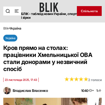
Спільнота
БЛІК - таблоїд новин України, спорт
і зірки
blik
україна
Україна
Кров прямо на столах:
працівники Хмельницької ОВА
стали донорами у незвичний
спосіб
★
★
★
★
★
★
★
★
★
★
2 голоси
23 листопада 2025, 17:43
Владислав Власенко
1040
1