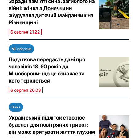
Заради пам'яті сина, загиблого на
війні: жінка з Донеччини
збудувала дитячий майданчик на
Рівненщині
6 серпня 21:22
Міноборони
Податкова передасть дані про
чоловіків 18-60 років до
Міноборони: що це означає та
кого торкнеться
6 серпня 20:08
Війна
Український підліток створює
браслет для повітряних тривог:
він може врятувати життя глухим