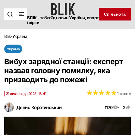
Спільнота
БЛІК - таблоїд новин України, спорт
і зірки
blik
україна
Україна
Вибух зарядної станції: експерт
назвав головну помилку, яка
призводить до пожежі
★
★
★
★
★
★
★
★
★
★
1 голос
21 листопада 2025, 13:41
Денис Коротинський
1170
2