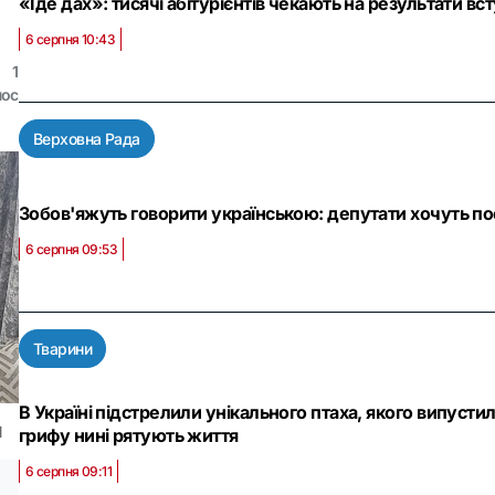
«Їде дах»: тисячі абітурієнтів чекають на результати вс
6 серпня 10:43
1
лос
Верховна Рада
Зобов'яжуть говорити українською: депутати хочуть п
6 серпня 09:53
Тварини
В Україні підстрелили унікального птаха, якого випусти
l
грифу нині рятують життя
6 серпня 09:11