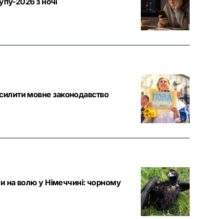
тупу-2026 з ночі
осилити мовне законодавство
ли на волю у Німеччині: чорному