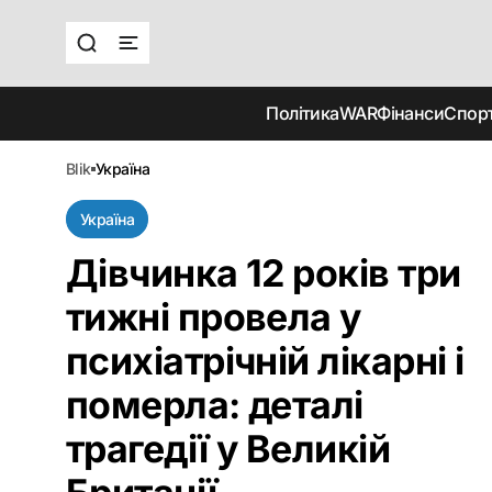
Політика
WAR
Фінанси
Спор
blik
україна
Україна
Дівчинка 12 років три
тижні провела у
психіатрічній лікарні і
померла: деталі
трагедії у Великій