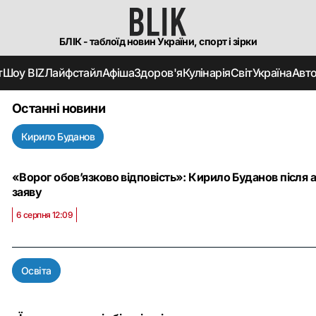
БЛІК - таблоїд новин України, спорт і зірки
т
Шоу BIZ
Лайфстайл
Афіша
Здоров'я
Кулінарія
Світ
Україна
Авт
Останні новини
Кирило Буданов
«Ворог обов’язково відповість»: Кирило Буданов після 
заяву
6 серпня 12:09
Освіта