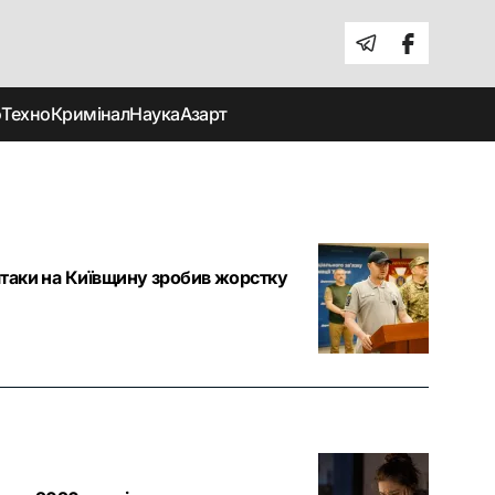
о
Техно
Кримінал
Наука
Азарт
атаки на Київщину зробив жорстку