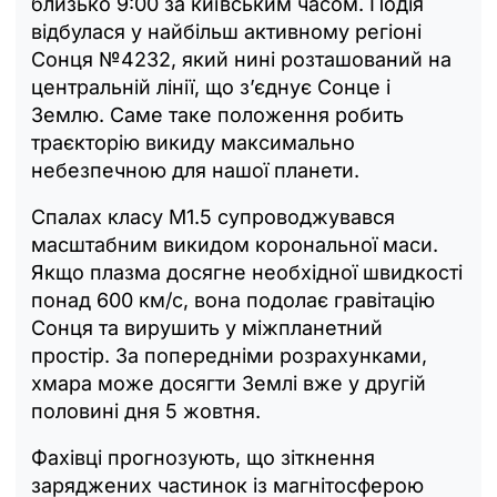
близько 9:00 за київським часом. Подія
відбулася у найбільш активному регіоні
Сонця №4232, який нині розташований на
центральній лінії, що з’єднує Сонце і
Землю. Саме таке положення робить
траєкторію викиду максимально
небезпечною для нашої планети.
Спалах класу M1.5 супроводжувався
масштабним викидом корональної маси.
Якщо плазма досягне необхідної швидкості
понад 600 км/с, вона подолає гравітацію
Сонця та вирушить у міжпланетний
простір. За попередніми розрахунками,
хмара може досягти Землі вже у другій
половині дня 5 жовтня.
Фахівці прогнозують, що зіткнення
заряджених частинок із магнітосферою