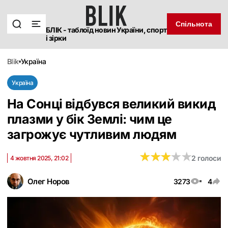
Спільнота
БЛІК - таблоїд новин України, спорт
і зірки
blik
україна
Україна
На Сонці відбувся великий викид
плазми у бік Землі: чим це
загрожує чутливим людям
★
★
★
★
★
★
★
★
★
★
2 голоси
4 жовтня 2025, 21:02
Олег Норов
3273
4