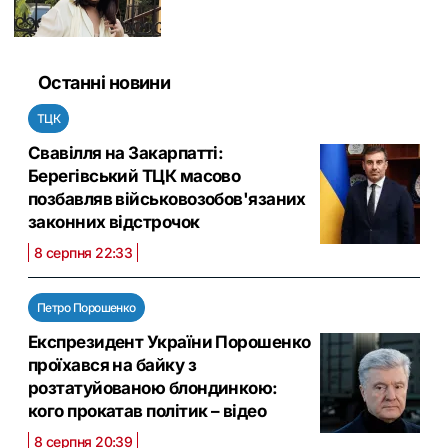
Останні новини
ТЦК
Свавілля на Закарпатті:
Берегівський ТЦК масово
позбавляв військовозобов'язаних
законних відстрочок
8 серпня 22:33
Петро Порошенко
Експрезидент України Порошенко
проїхався на байку з
розтатуйованою блондинкою:
кого прокатав політик – відео
8 серпня 20:39