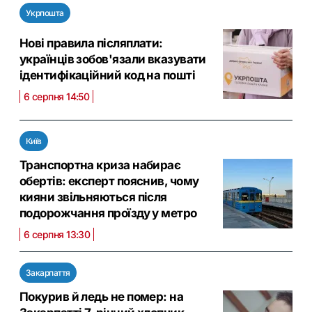
Укрпошта
Нові правила післяплати:
українців зобов'язали вказувати
ідентифікаційний код на пошті
6 серпня 14:50
Київ
Транспортна криза набирає
обертів: експерт пояснив, чому
кияни звільняються після
подорожчання проїзду у метро
6 серпня 13:30
Закарпаття
Покурив й ледь не помер: на