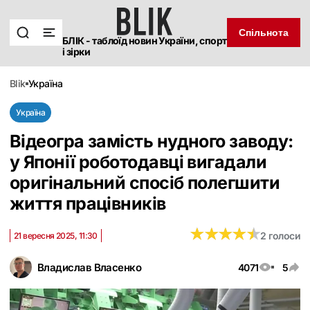
Спільнота
БЛІК - таблоїд новин України, спорт
і зірки
blik
україна
Україна
Відеогра замість нудного заводу:
у Японії роботодавці вигадали
оригінальний спосіб полегшити
життя працівників
★
★
★
★
★
★
★
★
★
★
2 голоси
21 вересня 2025, 11:30
Владислав Власенко
4071
5