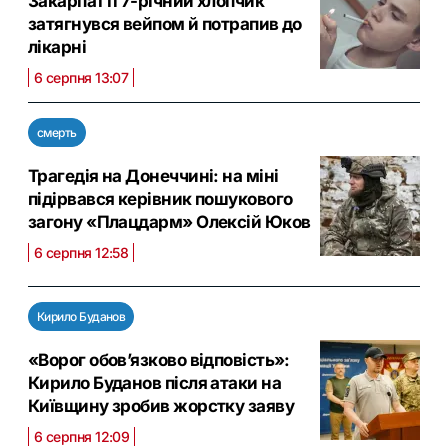
Закарпатті 7-річний хлопчик
затягнувся вейпом й потрапив до
лікарні
6 серпня 13:07
смерть
Трагедія на Донеччині: на міні
підірвався керівник пошукового
загону «Плацдарм» Олексій Юков
6 серпня 12:58
Кирило Буданов
«Ворог обов’язково відповість»:
Кирило Буданов після атаки на
Київщину зробив жорстку заяву
6 серпня 12:09