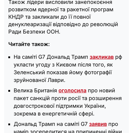
Також лідери висловили занепокоєння
розвитком ядерної та ракетної програм
КНДР та закликали до її повної
денуклеаризації відповідно до революцій
Ради Безпеки ООН.
Читайте також:
На саміті G7 Дональд Трамп
закликав
рф
укласти угоду з Києвом після того, як
Зеленський показав йому фотографії
зруйнованої Лаври.
Велика Британія
оголосила
про новий
пакет санкцій проти росії та розширення
довгострокової підтримки України,
зокрема в енергетичній сфері.
Дональд Трамп на саміті G7
заявив
про
намір зосередитися на припиненні війни