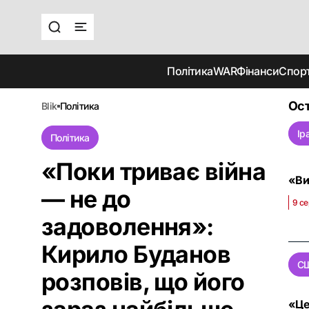
Політика
WAR
Фінанси
Спор
Ост
blik
політика
Ір
Політика
«Поки триває війна
«Ви
— не до
9 се
задоволення»:
Кирило Буданов
С
розповів, що його
«Це