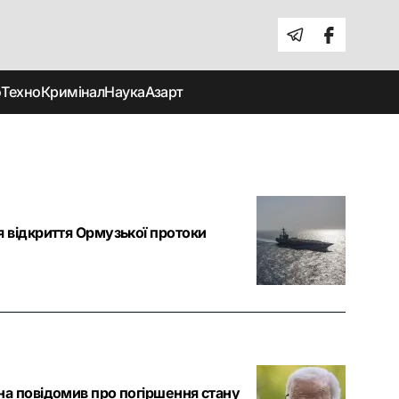
о
Техно
Кримінал
Наука
Азарт
я відкриття Ормузької протоки
на повідомив про погіршення стану