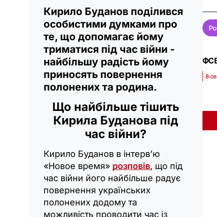
Кирило Буданов поділився
особистими думками про
Ро
те, що допомагає йому
триматися під час війни -
ФСБ
найбільшу радість йому
приносять повернення
8 се
полонених та родина.
Що найбільше тішить
Кирила Буданова під
час війни?
Кирило Буданов в інтерв’ю
«Новое время»
розповів
, що під
час війни його найбільше радує
повернення українських
полонених додому та
можливість проводити час із