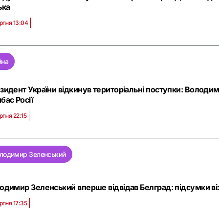
ька
рпня 13:04
йна
зидент України відкинув територіальні поступки: Володим
бас Росії
рпня 22:15
лодимир Зеленський
одимир Зеленський вперше відвідав Белград: підсумки віз
рпня 17:35