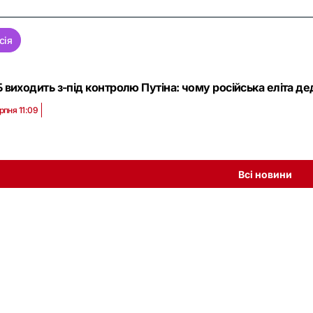
сія
 виходить з-під контролю Путіна: чому російська еліта дед
рпня 11:09
Всі новини