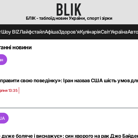
БЛІК - таблоїд новин України, спорт і зірки
т
Шоу BIZ
Лайфстайл
Афіша
Здоров'я
Кулінарія
Світ
Україна
Авт
анні новини
ан
правити свою поведінку»: Іран назвав США шість умов дл
рпня 13:35
ША
 дуже боляче і виснажує»: син хворого на рак Джо Байде