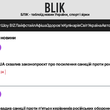
БЛІК - таблоїд новин України, спорт і зірки
т
Шоу BIZ
Лайфстайл
Афіша
Здоров'я
Кулінарія
Світ
Україна
Авт
 новини
А схвалив законопроєкт про посилення санкцій проти росії
:24
вадив санкції проти п’ятьох керівників російських оборонн