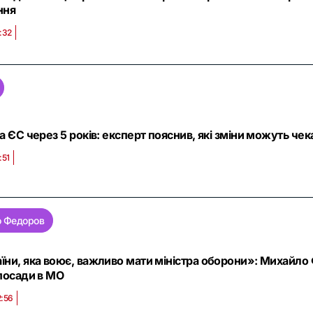
ння
:32
та ЄС через 5 років: експерт пояснив, які зміни можуть чек
:51
 Федоров
їни, яка воює, важливо мати міністра оборони»: Михайло
 посади в МО
2:56