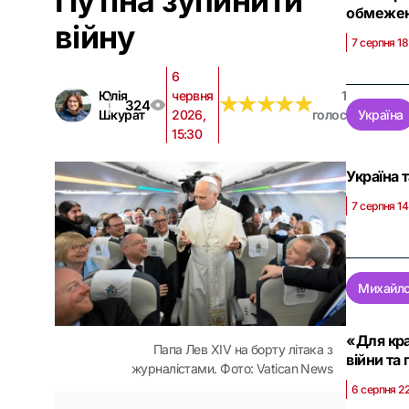
Путіна зупинити
обмеже
війну
7 серпня 18
6
Юлія
червня
1
★
★
★
★
★
★
★
★
★
★
324
Шкурат
2026,
голос
Україна
15:30
Україна 
7 серпня 14
Михайло
«Для кра
Папа Лев XIV на борту літака з
війни та
журналістами. Фото: Vatican News
6 серпня 2