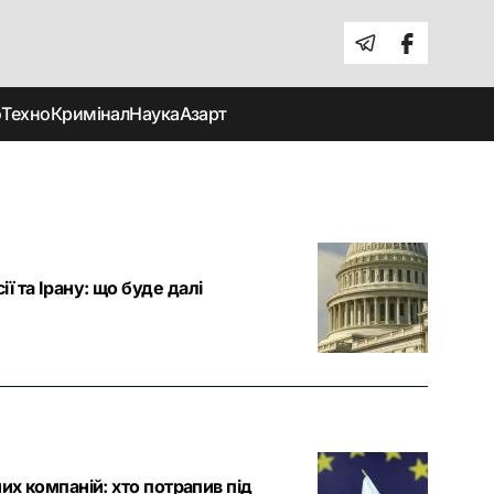
о
Техно
Кримінал
Наука
Азарт
 та Ірану: що буде далі
их компаній: хто потрапив під