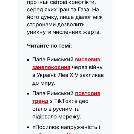
про інші світові конфлікти,
серед яких Іран та Газа. На
його думку, лише діалог між
сторонами дозволить
уникнути численних жертв.
Читайте по темі:
Папа Римський
висловив
занепокоєння
через війну
в Україні: Лев XIV закликав
до миру.
Папа Римський
повторив
тренд
з ТіkТоk: відео
стало вірусним та
підірвало мережу.
«Посилює напруженість і