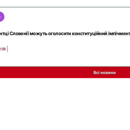
я
тці Словенії можуть оголосити конституційний імпічмент 
2:08
Всі новини