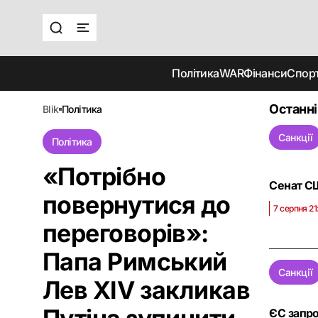
Політика
WAR
Фінанси
Спор
Останні
blik
політика
Санкції
Політика
«Потрібно
Сенат СШ
повернутися до
7 серпня 21
переговорів»:
Папа Римський
Санкції
Лев XIV закликав
ЄС запро