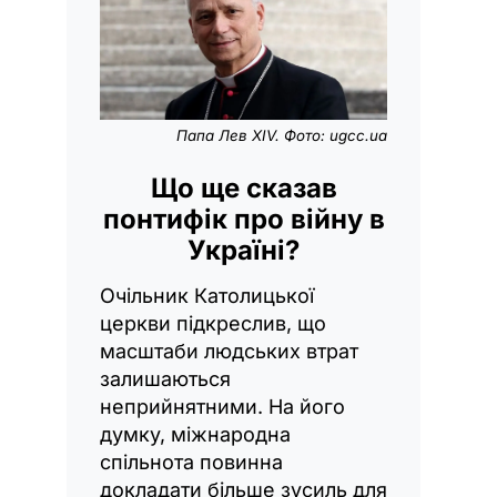
Папа Лев XIV. Фото: ugcc.ua
Що ще сказав
понтифік про війну в
Україні?
Очільник Католицької
церкви підкреслив, що
масштаби людських втрат
залишаються
неприйнятними. На його
думку, міжнародна
спільнота повинна
докладати більше зусиль для