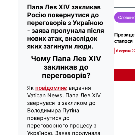
Папа Лев XIV закликав
Росію повернутися до
Словені
переговорів з Україною
- заява пролунала після
Президен
нових атак, внаслідок
сталося
яких загинули люди.
6 серпня 2
Чому Папа Лев XIV
закликав до
переговорів?
Як
повідомляє
видання
Vatican News, Папа Лев XIV
звернувся із закликом до
Володимира Путіна
повернутися до
переговорного процесу з
Україною. Заява пролунала