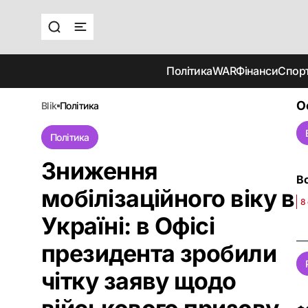
Політика
WAR
Фінанси
Спор
О
blik
політика
Політика
Зниження
Во
мобілізаційного віку в
8
Україні: в Офісі
президента зробили
чітку заяву щодо