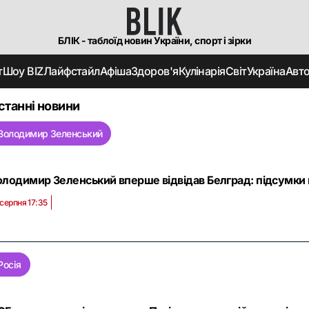
БЛІК - таблоїд новин України, спорт і зірки
т
Шоу BIZ
Лайфстайл
Афіша
Здоров'я
Кулінарія
Світ
Україна
Авт
станні новини
Володимир Зеленський
лодимир Зеленський вперше відвідав Белград: підсумки в
 серпня 17:35
Росія