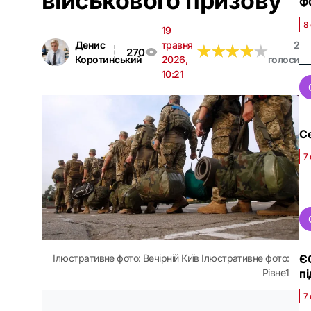
військового призову
ФС
8
19
Денис
травня
2
★
★
★
★
★
★
★
★
★
★
270
Коротинський
2026,
голоси
10:21
Се
7
ЄС
Ілюстративне фото: Вечірній Київ Ілюстративне фото:
п
Рівне1
7