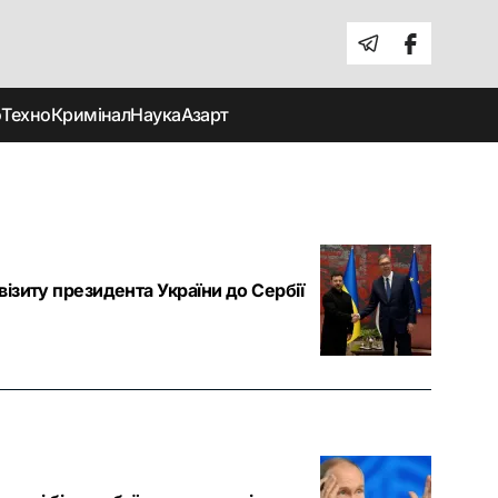
о
Техно
Кримінал
Наука
Азарт
ізиту президента України до Сербії