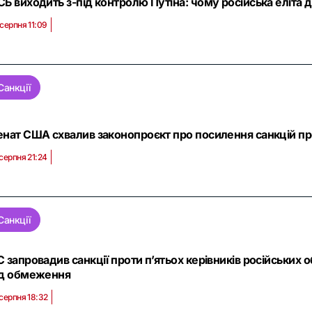
Б виходить з-під контролю Путіна: чому російська еліта д
 серпня 11:09
Санкції
нат США схвалив законопроєкт про посилення санкцій прот
 серпня 21:24
Санкції
 запровадив санкції проти п’ятьох керівників російських 
ід обмеження
 серпня 18:32