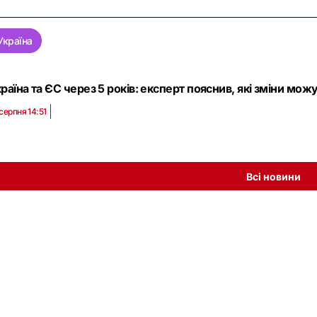
Україна
раїна та ЄС через 5 років: експерт пояснив, які зміни мож
 серпня 14:51
Всі новини