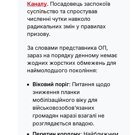
Каналу
. Посадовець заспокоїв
суспільство та спростував
численні чутки навколо
радикальних змін у правилах
призову.
За словами представника ОП,
зараз на порядку денному немає
жодних жорстких обмежень для
наймолодшого покоління:
Віковий поріг
: Питання щодо
зниження планки
мобілізаційного віку для
військовозобов'язаних
громадян наразі взагалі не
розглядається владою.
Перетин кордону
: Найближчим