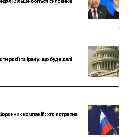
едалі більше боїться силовиків
и росії та Ірану: що буде далі
оборонних компаній: хто потрапив