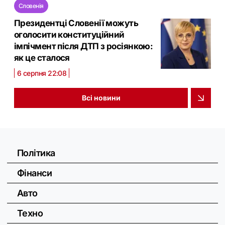
Словенія
Президентці Словенії можуть
оголосити конституційний
імпічмент після ДТП з росіянкою:
як це сталося
6 серпня 22:08
Всі новини
Політика
Фінанси
Авто
Техно