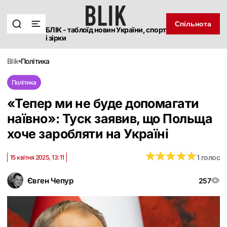
Спільнота
БЛІК - таблоїд новин України, спорт
і зірки
blik
політика
Політика
«Тепер ми не буде допомагати
наївно»: Туск заявив, що Польща
хоче заробляти на Україні
★
★
★
★
★
★
★
★
★
★
1 голос
15 квітня 2025, 13:11
Євген Чепур
257