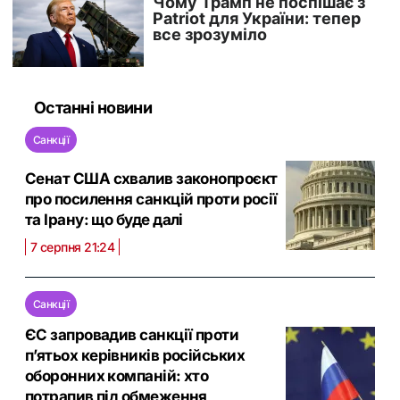
Останні новини
Санкції
Сенат США схвалив законопроєкт
про посилення санкцій проти росії
та Ірану: що буде далі
7 серпня 21:24
Санкції
ЄС запровадив санкції проти
п’ятьох керівників російських
оборонних компаній: хто
потрапив під обмеження