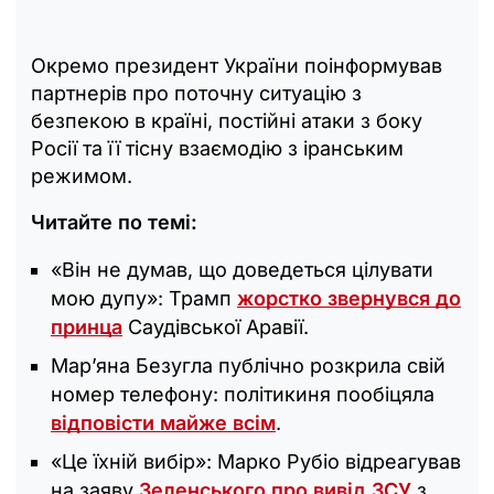
Окремо президент України поінформував
партнерів про поточну ситуацію з
безпекою в країні, постійні атаки з боку
Росії та її тісну взаємодію з іранським
режимом.
Читайте по темі:
«Він не думав, що доведеться цілувати
мою дупу»: Трамп
жорстко звернувся до
принца
Саудівської Аравії.
Мар’яна Безугла публічно розкрила свій
номер телефону: політикиня пообіцяла
відповісти майже всім
.
«Це їхній вибір»: Марко Рубіо відреагував
на заяву
Зеленського про вивід ЗСУ
з