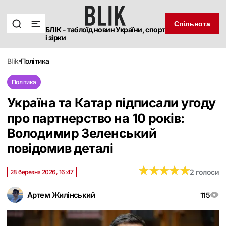
Спільнота
БЛІК - таблоїд новин України, спорт
і зірки
blik
політика
Політика
Україна та Катар підписали угоду
про партнерство на 10 років:
Володимир Зеленський
повідомив деталі
★
★
★
★
★
★
★
★
★
★
2 голоси
28 березня 2026, 16:47
Артем Жилінський
115