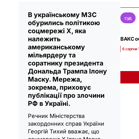
В українському МЗС
суд
обурились політикою
соцмережі Х, яка
належить
ВАКС об
американському
6 серпня 
мільярдеру та
соратнику президента
Дональда Трампа Ілону
Маску. Мережа,
зокрема, приховує
публікації про злочини
РФ в Україні.
Речник Міністерства
закордонних справ України
Георгій Тихий вважає, що