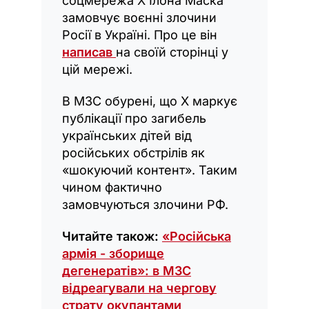
соцмережа Х Ілона Маска
замовчує воєнні злочини
Росії в Україні. Про це він
написав
на своїй сторінці у
цій мережі.
В МЗС обурені, що Х маркує
публікації про загибель
українських дітей від
російських обстрілів як
«шокуючий контент». Таким
чином фактично
замовчуються злочини РФ.
Читайте також:
«Російська
армія - зборище
дегенератів»: в МЗС
відреагували на чергову
страту окупантами