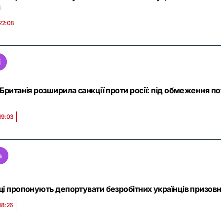
я
22:08
ї
Британія розширила санкції проти росії: під обмеження по
19:03
а
і пропонують депортувати безробітних українців призовно
18:26