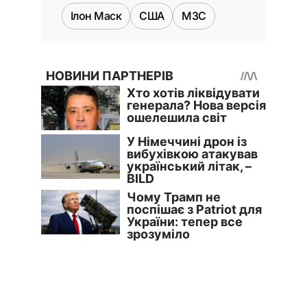
Ілон Маск
США
МЗС