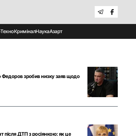
о
Техно
Кримінал
Наука
Азарт
о Федоров зробив низку заяв щодо
 після ДТП з росіянкою: як це