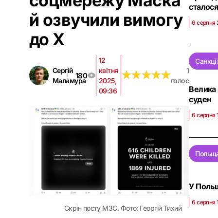
соцмережу Маска
сталос
й озвучили вимогу
6 серпня 
до Х
12
Санкці
Сергій
квітня
1
★
★
★
★
★
★
★
★
★
★
180
Маламура
2025,
голос
Велика 
09:36
суден
6 серпня 
Польщ
У Польщ
6 серпня 
Скрін посту МЗС. Фото: Георгій Тихий