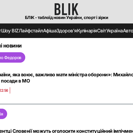
БЛІК - таблоїд новин України, спорт і зірки
т
Шоу BIZ
Лайфстайл
Афіша
Здоров'я
Кулінарія
Світ
Україна
Авт
і новини
ло Федоров
аїни, яка воює, важливо мати міністра оборони»: Михайл
а посади в МО
22:56
ія
нтці Словенії можуть оголосити конституційний імпічмент