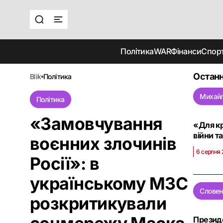
Політика
WAR
Фінанси
Спор
Останн
blik
політика
Михай
Політика
«Замовчування
«Для кр
війни т
воєнних злочинів
6 серпня 
Росії»: в
українському МЗС
Словен
розкритикували
Президе