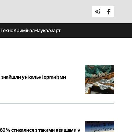
о
Техно
Кримінал
Наука
Азарт
і знайшли унікальні організми
 60% стикалися з такими явищами у