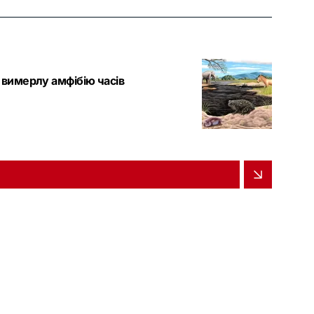
 вимерлу амфібію часів