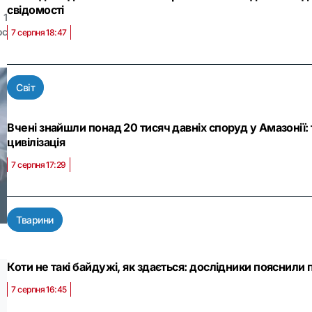
свідомості
1
ос
7 серпня 18:47
Світ
Вчені знайшли понад 20 тисяч давніх споруд у Амазонії:
цивілізація
7 серпня 17:29
Тварини
Коти не такі байдужі, як здається: дослідники пояснили
7 серпня 16:45