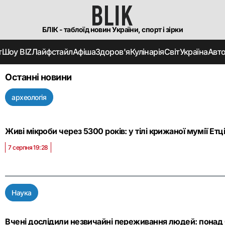
БЛІК - таблоїд новин України, спорт і зірки
т
Шоу BIZ
Лайфстайл
Афіша
Здоров'я
Кулінарія
Світ
Україна
Авт
Останні новини
археологія
Живі мікроби через 5300 років: у тілі крижаної мумії Етц
7 серпня 19:28
Наука
Вчені дослідили незвичайні переживання людей: понад