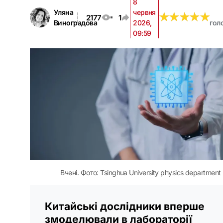
8
Уляна
червня
★
★
★
★
★
★
★
★
★
★
2177
1
Виноградова
2026,
гол
09:59
Вчені. Фото: Tsinghua University physics department
Китайські дослідники вперше
змоделювали в лабораторії