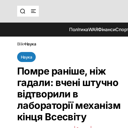
Політика
WAR
Фінанси
Спор
blik
наука
Наука
Помре раніше, ніж
гадали: вчені штучно
відтворили в
лабораторії механізм
кінця Всесвіту