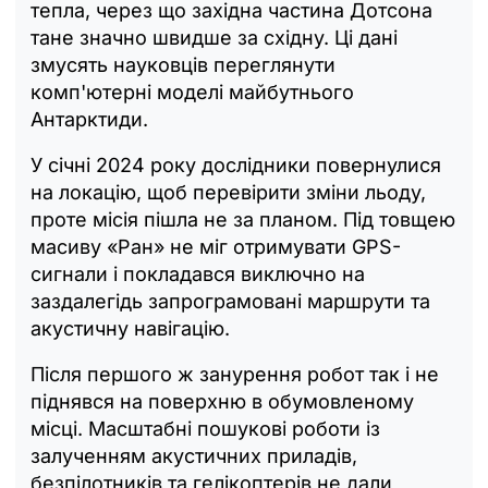
тепла, через що західна частина Дотсона
тане значно швидше за східну. Ці дані
змусять науковців переглянути
комп'ютерні моделі майбутнього
Антарктиди.
У січні 2024 року дослідники повернулися
на локацію, щоб перевірити зміни льоду,
проте місія пішла не за планом. Під товщею
масиву «Ран» не міг отримувати GPS-
сигнали і покладався виключно на
заздалегідь запрограмовані маршрути та
акустичну навігацію.
Після першого ж занурення робот так і не
піднявся на поверхню в обумовленому
місці. Масштабні пошукові роботи із
залученням акустичних приладів,
безпілотників та гелікоптерів не дали