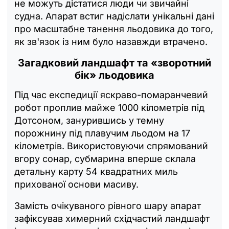
не можуть дістатися люди чи звичайні
судна. Апарат встиг надіслати унікальні дані
про масштабне танення льодовика до того,
як зв'язок із ним було назавжди втрачено.
Загадковий ландшафт та «зворотний
бік» льодовика
Під час експедиції яскраво-помаранчевий
робот проплив майже 1000 кілометрів під
Дотсоном, занурившись у темну
порожнину під плавучим льодом на 17
кілометрів. Використовуючи спрямований
вгору сонар, субмарина вперше склала
детальну карту 54 квадратних миль
прихованої основи масиву.
Замість очікуваного рівного шару апарат
зафіксував химерний східчастий ландшафт