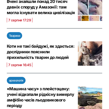
Вчені знайшли понад 20 тисяч
давніх споруд у Амазонії: там
могла існувати велика цивілізація
7 серпня 17:29
Тварини
Коти не такі байдужі, як здається:
дослідники пояснили
прихильність тварин до людей
7 серпня 16:45
археологія
«Машина часу» з плейстоцену:
учені відкопали рідкісну вимерлу
амфібію часів льодовикового
періоду