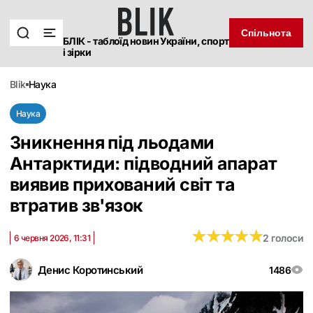
Спільнота
БЛІК - таблоїд новин України, спорт
і зірки
blik
наука
Наука
Зникнення під льодами
Антарктиди: підводний апарат
виявив прихований світ та
втратив зв'язок
★
★
★
★
★
★
★
★
★
★
2 голоси
6 червня 2026, 11:31
Денис Коротинський
1486