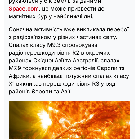
рухаються у бік Землі. За даними
Space.com
, це може призвести до
магнітних бур у найближчі дні.
Сонячна активність вже викликала перебої
з радіозв’язком у різних частинах світу.
Спалах класу M9.3 спровокував
радіоперешкоди рівня R2 в окремих
районах Східної Азії та Австралії, спалах
M7.9 торкнувся деяких регіонів Європи та
Африки, а найбільш потужний спалах класу
X1 викликав перешкоди рівня R3 у ряді
районів Європи та Азії.