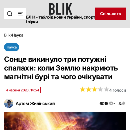
Спільнота
БЛІК - таблоїд новин України, спорт
і зірки
blik
наука
Наука
Сонце викинуло три потужні
спалахи: коли Землю накриють
магнітні бурі та чого очікувати
★
★
★
★
★
★
★
★
★
★
4 голоси
4 червня 2026, 14:54
Артем Жилінський
6015
3