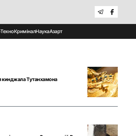
о
Техно
Кримінал
Наука
Азарт
ня кинджала Тутанхамона