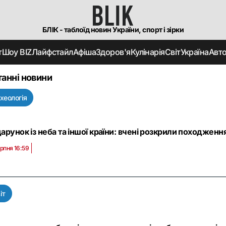
БЛІК - таблоїд новин України, спорт і зірки
т
Шоу BIZ
Лайфстайл
Афіша
Здоров'я
Кулінарія
Світ
Україна
Авт
анні новини
хеологія
арунок із неба та іншої країни: вчені розкрили походжен
рпня 16:59
іт