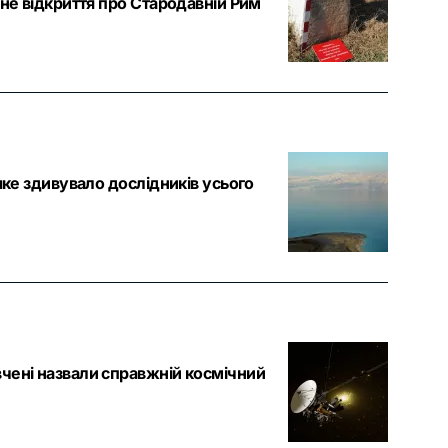
ане відкриття про Стародавній Рим
яке здивувало дослідників усього
чені назвали справжній космічний