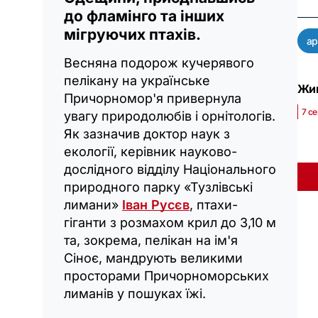
до фламінго та інших
мігруючих птахів.
ар
Весняна подорож кучерявого
пелікану на українське
Жив
Причорномор'я привернула
7 се
увагу природолюбів і орнітологів.
Як зазначив доктор наук з
екології, керівник науково-
дослідного відділу Національного
природного парку «Тузлівські
лимани»
Іван Русєв
, птахи-
гіганти з розмахом крил до 3,10 м
та, зокрема, пелікан на ім'я
Сіноє, мандрують великими
просторами Причорноморських
лиманів у пошуках їжі.