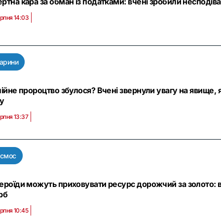
ртна кара за обман із податками: вчені зробили несподів
ерпня 14:03
арини
лійне пророцтво збулося? Вчені звернули увагу на явище, 
ту
рпня 13:37
осмос
ероїди можуть приховувати ресурс дорожчий за золото: в
рб
рпня 10:45