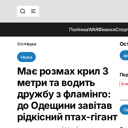
Політика
WAR
Фінанси
Спор
Ост
blik
наука
ар
Наука
Має розмах крил 3
Под
метри та водить
8 се
дружбу з фламінго:
до Одещини завітав
Св
рідкісний птах-гігант