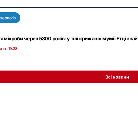
хеологія
і мікроби через 5300 років: у тілі крижаної мумії Етці зна
рпня 19:28
Всі новини