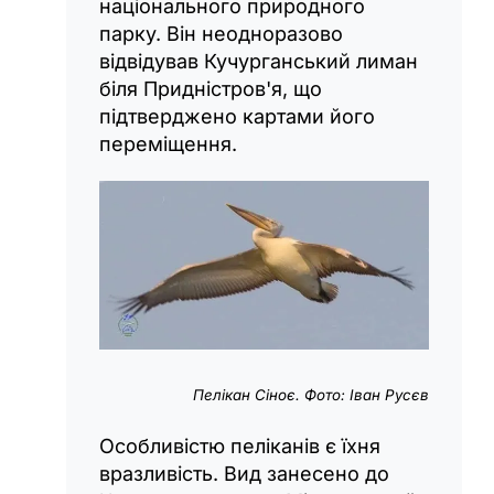
національного природного
парку. Він неодноразово
відвідував Кучурганський лиман
біля Придністров'я, що
підтверджено картами його
переміщення.
Пелікан Сіноє. Фото: Іван Русєв
Особливістю пеліканів є їхня
вразливість. Вид занесено до