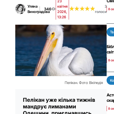
Сме
23
Уляна
квітня
3
★
★
★
★
★
★
★
★
★
★
346
8 с
Виноградова
2026,
голоси
13:26
Тв
Біб
сві
8 се
К
Пелікан. Фото: Вікіпедія
Аст
Пелікан уже кілька тижнів
ска
мандрує лиманами
8 се
Одещини, приєднавшись