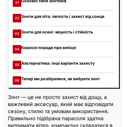
Основні типи зонтиків
01
Зонти для літа: легкість і захист від сонця
02
Зонти для осені: міцність і стійкість
03
Корисні поради при виборі
04
Альтернатива: інші варіанти захисту
05
Тепер ми розібралися, як вибрати зонт
06
Зонт — це не просто захист від дощу, а
важливий аксесуар, який має відповідати
сезону, стилю та умовам використання.
Правильно підібрана парасоля здатна
витримати вітер, компактно складатися в