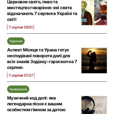
Церковне свято, пиво та
мистецтво говоріння: які свята
відзначають 7 серпня в Україні та
світі
7 серпня 08:51
Гороскоп
Аспект Місяця та Урана готує
несподівані повороти долі для
всіх знаків Зодіаку: гороскоп на 7
серпня:
7 серпня 07:37
Нумерологія
Музичний код долі: яка
легендарна пісня є вашим
особистим гімном за датою