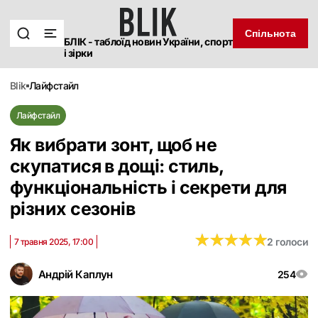
Спільнота
БЛІК - таблоїд новин України, спорт
і зірки
blik
лайфстайл
Лайфстайл
Як вибрати зонт, щоб не
скупатися в дощі: стиль,
функціональність і секрети для
різних сезонів
★
★
★
★
★
★
★
★
★
★
2 голоси
7 травня 2025, 17:00
Андрій Каплун
254