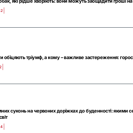
собак, які рідше хворіють: вони можуть заощадити гроші н
42
и обіцяють тріумф, а кому – важливе застереження: горос
2
мних суконь на червоних доріжках до буденності: якими 
світ
34