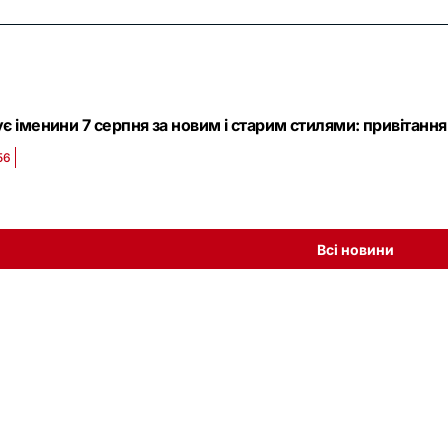
ує іменини 7 серпня за новим і старим стилями: привітання
56
Всі новини