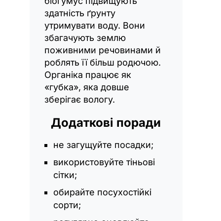
біогумус підвищують
здатність ґрунту
утримувати воду. Вони
збагачують землю
поживними речовинами й
роблять її більш родючою.
Органіка працює як
«губка», яка довше
зберігає вологу.
Додаткові поради
не загущуйте посадки;
використовуйте тіньові
сітки;
обирайте посухостійкі
сорти;