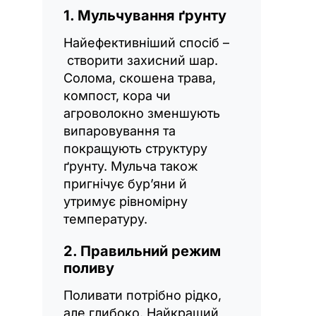
1. Мульчування ґрунту
Найефективніший спосіб –
створити захисний шар.
Солома, скошена трава,
компост, кора чи
агроволокно зменшують
випаровування та
покращують структуру
ґрунту. Мульча також
пригнічує бур’яни й
утримує рівномірну
температуру.
2. Правильний режим
поливу
Поливати потрібно рідко,
але глибоко. Найкращий