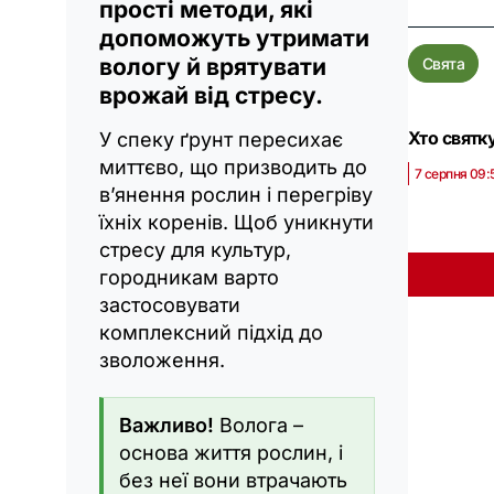
прості методи, які
допоможуть утримати
вологу й врятувати
Свята
врожай від стресу.
Хто святк
У спеку ґрунт пересихає
миттєво, що призводить до
7 серпня 09:
в’янення рослин і перегріву
їхніх коренів. Щоб уникнути
стресу для культур,
городникам варто
застосовувати
комплексний підхід до
зволоження.
Важливо!
Волога –
основа життя рослин, і
без неї вони втрачають