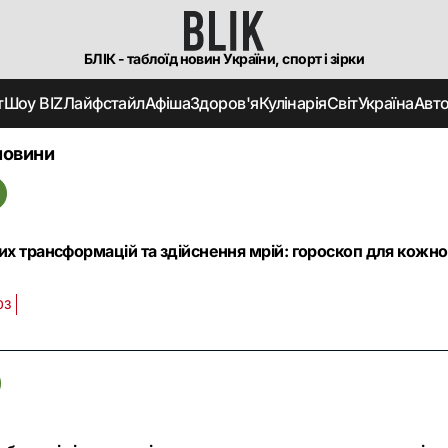
БЛІК - таблоїд новин України, спорт і зірки
т
Шоу BIZ
Лайфстайл
Афіша
Здоров'я
Кулінарія
Світ
Україна
Авт
новини
их трансформацій та здійснення мрій: гороскоп для кожно
03