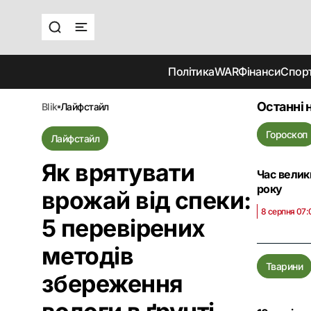
Політика
WAR
Фінанси
Спор
Останні 
blik
лайфстайл
Гороскоп
Лайфстайл
Як врятувати
Час велик
року
врожай від спеки:
8 серпня 07:
5 перевірених
методів
Тварини
збереження