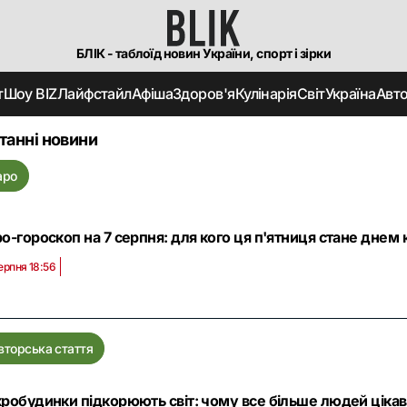
БЛІК - таблоїд новин України, спорт і зірки
т
Шоу BIZ
Лайфстайл
Афіша
Здоров'я
Кулінарія
Світ
Україна
Авт
танні новини
аро
о-гороскоп на 7 серпня: для кого ця п'ятниця стане днем 
ерпня 18:56
вторська стаття
кробудинки підкорюють світ: чому все більше людей ціка