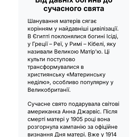
сучасного свята
Шанування матерів сягає
корінням у найдавніші цивілізації.
В Єгипті поклонялися богині Ісіді,
у Греції – Реї, у Римі – Кібелі, яку
називали Великою Матір'ю. Ці
культи поступово
трансформувалися в
християнську «Материнську
неділю», особливо популярну у
Великобританії.
Сучасне свято подарувала світові
американка Анна Джарвіс. Після
смерті матері у 1905 році вона
розгорнула кампанію за офіційне
визнання Дня матері. Вже у 1914