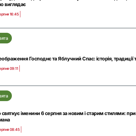
но виглядає
ерпня 16:45
вята
ображення Господнє та Яблучний Спас: історія, традиції 
ерпня 09:11
вята
 святкує іменини 6 серпня за новим і старим стилями: при
мана
ерпня 08:45