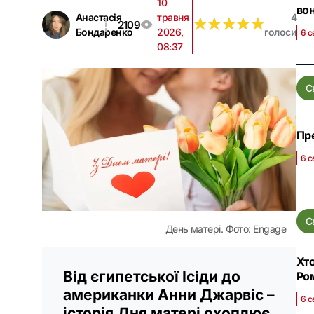
10
во
Анастасія
травня
4
★
★
★
★
★
★
★
★
★
★
2109
Бондаренко
2026,
голоси
6 с
08:37
С
Пре
6 с
С
День матері. Фото: Engage
Хто
Від єгипетської Ісіди до
Ро
американки Анни Джарвіс –
6 с
історія Дня матері охоплює