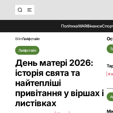
Політика
WAR
Фінанси
Спор
Ос
blik
лайфстайл
Т
Лайфстайл
День матері 2026:
Тар
історія свята та
6 с
найтепліші
привітання у віршах і
А
листівках
Мі