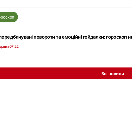
ороскоп
ередбачувані повороти та емоційні гойдалки: гороскоп на 
ерпня 07:22
Всі новини