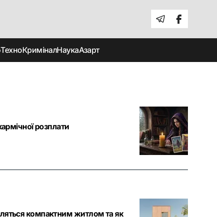
о
Техно
Кримінал
Наука
Азарт
кармічної розплати
вляться компактним житлом та як