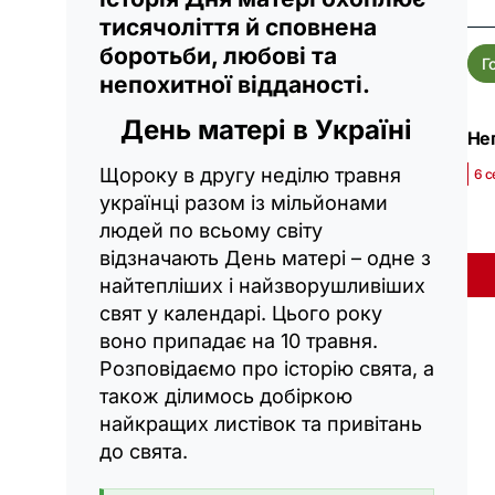
тисячоліття й сповнена
боротьби, любові та
Г
непохитної відданості.
День матері в Україні
Неп
Щороку в другу неділю травня
6 с
українці разом із мільйонами
людей по всьому світу
відзначають День матері – одне з
найтепліших і найзворушливіших
свят у календарі. Цього року
воно припадає на 10 травня.
Розповідаємо про історію свята, а
також ділимось добіркою
найкращих листівок та привітань
до свята.