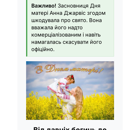
Важливо!
Засновниця Дня
матері Анна Джарвіс згодом
шкодувала про свято. Вона
вважала його надто
комерціалізованим і навіть
намагалась скасувати його
офіційно.
Від давніх богинь до