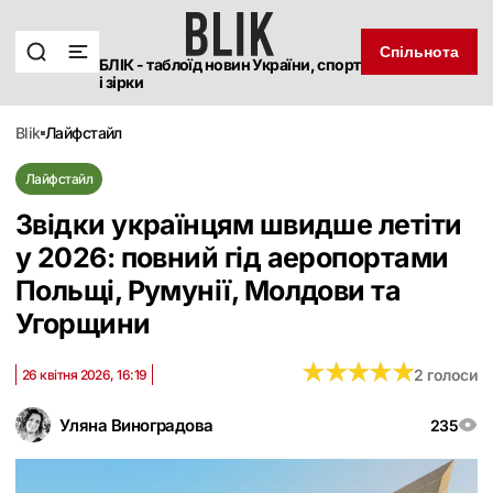
Спільнота
БЛІК - таблоїд новин України, спорт
і зірки
blik
лайфстайл
Лайфстайл
Звідки українцям швидше летіти
у 2026: повний гід аеропортами
Польщі, Румунії, Молдови та
Угорщини
★
★
★
★
★
★
★
★
★
★
2 голоси
26 квітня 2026, 16:19
Уляна Виноградова
235