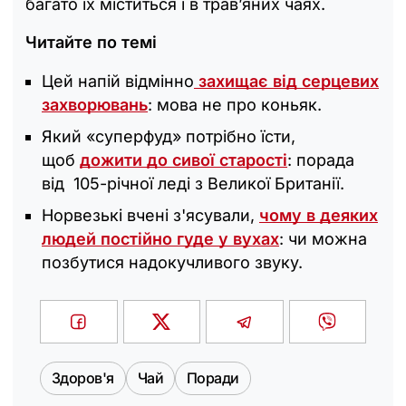
багато їх міститься і в трав’яних чаях.
Читайте по темі
Цей напій відмінно
захищає від серцевих
захворювань
: мова не про коньяк.
Який «суперфуд» потрібно їсти,
щоб
дожити до сивої старості
: порада
від 105-річної леді з Великої Британії.
Норвезькі вчені з'ясували,
чому в деяких
людей постійно гуде у вухах
: чи можна
позбутися надокучливого звуку.
Здоров'я
Чай
Поради