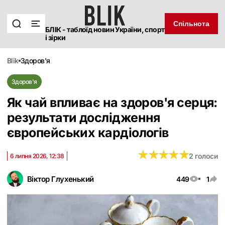
Спільнота
БЛІК - таблоїд новин України, спорт
і зірки
blik
здоров'я
Здоров'я
Як чай впливає на здоров'я серця:
результати дослідження
європейських кардіологів
★
★
★
★
★
★
★
★
★
★
2 голоси
6 липня 2026, 12:38
Віктор Глухенький
449
1