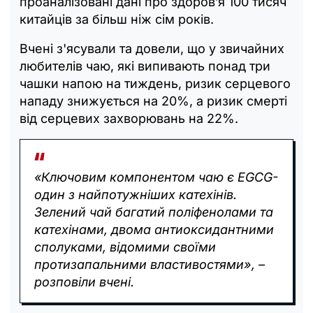
проаналізовані дані про здоров’я 100 тисяч
китайців за більш ніж сім років.
Вчені з'ясували та довели, що у звичайних
любителів чаю, які випивають понад три
чашки напою на тиждень, ризик серцевого
нападу знижується на 20%, а ризик смерті
від серцевих захворювань на 22%.
«Ключовим компонентом чаю є EGCG-
один з найпотужніших катехінів.
Зелений чай багатий поліфенолами та
катехінами, двома антиоксидантними
сполуками, відомими своїми
протизапальними властивостями», –
розповіли вчені.