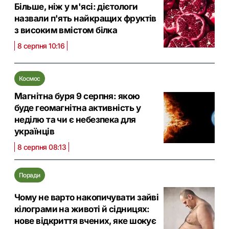
Більше, ніж у м'ясі: дієтологи
назвали п'ять найкращих фруктів
з високим вмістом білка
8 серпня 10:16
Космос
Магнітна буря 9 серпня: якою
буде геомагнітна активність у
неділю та чи є небезпека для
українців
8 серпня 08:13
Поради
Чому не варто накопичувати зайві
кілограми на животі й сідницях:
нове відкриття вчених, яке шокує