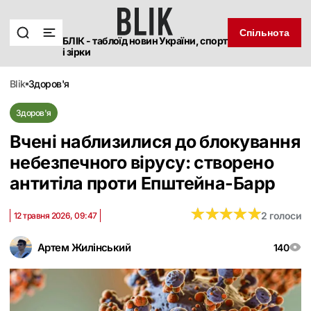
Спільнота
БЛІК - таблоїд новин України, спорт
і зірки
blik
здоров'я
Здоров'я
Вчені наблизилися до блокування
небезпечного вірусу: створено
антитіла проти Епштейна-Барр
★
★
★
★
★
★
★
★
★
★
2 голоси
12 травня 2026, 09:47
Артем Жилінський
140