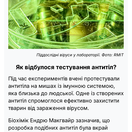
Піддослідні віруси у лабораторії. Фото: RMIT
Як відбулося тестування антитіл?
Під час експериментів вчені протестували
антитіла на мишах із імунною системою,
яка близька до людської. Одне із створених
антитіл спромоглося ефективно захистити
тварин від зараження вірусом.
Біохімік Ендрю Макгвайр зазначив, що
розробка подібних антитіл була вкрай