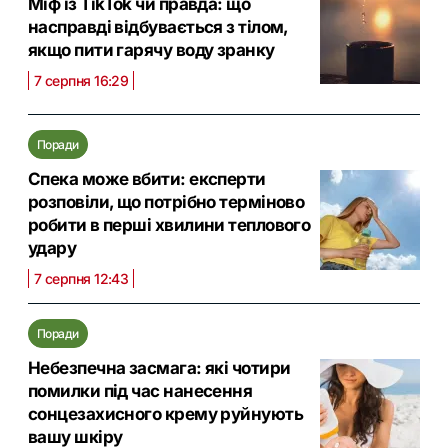
Міф із TikTok чи правда: що
насправді відбувається з тілом,
якщо пити гарячу воду зранку
7 серпня 16:29
Поради
Спека може вбити: експерти
розповіли, що потрібно терміново
робити в перші хвилини теплового
удару
7 серпня 12:43
Поради
Небезпечна засмага: які чотири
помилки під час нанесення
сонцезахисного крему руйнують
вашу шкіру