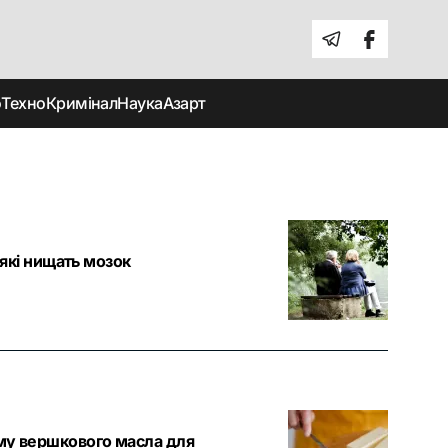
о
Техно
Кримінал
Наука
Азарт
 які нищать мозок
рму вершкового масла для