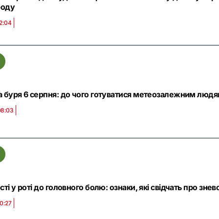
роду
12:04
а буря 6 серпня: до чого готуватися метеозалежним людям 
08:03
сті у роті до головного болю: ознаки, які свідчать про зн
20:27