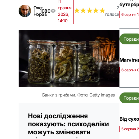
11
бутерб
Олег
травня
2
★
★
★
★
★
★
★
★
★
★
1080
Норов
2026,
голоси
6 серпня 
14:10
Поради
Магнітн
6 серпня 
Банки з грибами. Фото: Getty Images
Поради
Нові дослідження
Від сухо
показують: психоделіки
5 серпня 
можуть змінювати