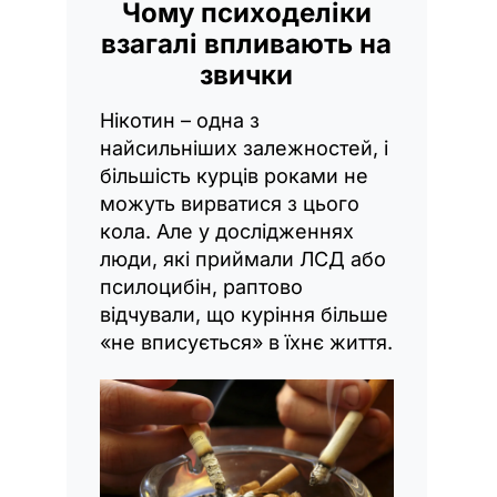
Чому психоделіки
взагалі впливають на
звички
Нікотин – одна з
найсильніших залежностей, і
більшість курців роками не
можуть вирватися з цього
кола. Але у дослідженнях
люди, які приймали ЛСД або
псилоцибін, раптово
відчували, що куріння більше
«не вписується» в їхнє життя.