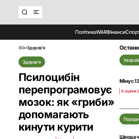
Політика
WAR
Фінанси
Спор
Останн
blik
здоров'я
Хвороб
Здоров'я
Псилоцибін
Мінус 13
перепрограмовує
6 серпня 
мозок: як «гриби»
допомагають
Поради
кинути курити
Шкода ч