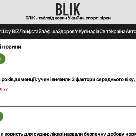
БЛІК - таблоїд новин України, спорт і зірки
т
Шоу BIZ
Лайфстайл
Афіша
Здоров'я
Кулінарія
Світ
Україна
Авт
і новини
а
 років деменції: учені виявили 3 фактори середнього віку,
20:22
и користь для судин: лікарі назвали безпечну добову но