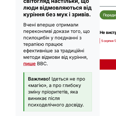
світогляд настільки, що
люди відмовляються від
куріння без мук і зривів.
Поради
Вчені вперше отримали
переконливі докази того, що
Не вистр
псилоцибін у поєднанні з
5 серпня 1
терапією працює
ефективніше за традиційні
методи відмови від куріння,
пише
BBC.
Важливо!
Ідеться не про
«магію», а про глибоку
зміну пріоритетів, яка
виникає після
психоделічного досвіду.