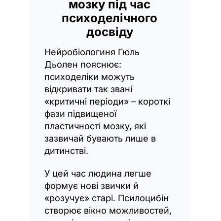
мозку під час
психоделічного
досвіду
Нейробіологиня Гюль
Дьолен пояснює:
психоделіки можуть
відкривати так звані
«критичні періоди» – короткі
фази підвищеної
пластичності мозку, які
зазвичай бувають лише в
дитинстві.
У цей час людина легше
формує нові звички й
«розучує» старі. Псилоцибін
створює вікно можливостей,