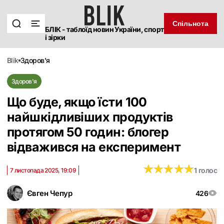
Спільнота
БЛІК - таблоїд новин України, спорт
і зірки
blik
здоров'я
Здоров'я
Що буде, якщо їсти 100
найшкідливіших продуктів
протягом 50 годин: блогер
відважився на експеримент
★
★
★
★
★
★
★
★
★
★
1 голос
7 листопада 2025, 19:09
Євген Чепур
426