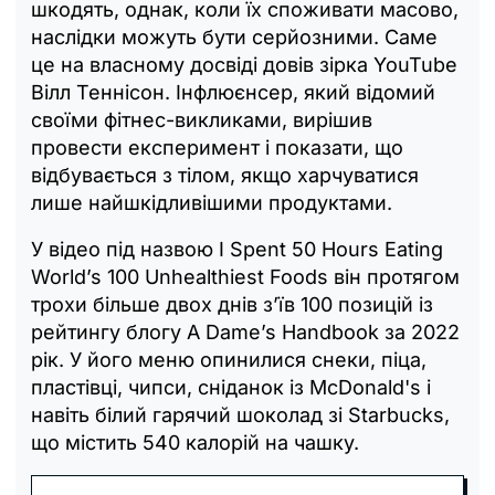
шкодять, однак, коли їх споживати масово,
наслідки можуть бути серйозними. Саме
це на власному досвіді довів зірка YouTube
Вілл Теннісон. Інфлюєнсер, який відомий
своїми фітнес-викликами, вирішив
провести експеримент і показати, що
відбувається з тілом, якщо харчуватися
лише найшкідливішими продуктами.
У відео під назвою I Spent 50 Hours Eating
World’s 100 Unhealthiest Foods він протягом
трохи більше двох днів з’їв 100 позицій із
рейтингу блогу A Dame’s Handbook за 2022
рік. У його меню опинилися снеки, піца,
пластівці, чипси, сніданок із McDonald's і
навіть білий гарячий шоколад зі Starbucks,
що містить 540 калорій на чашку.