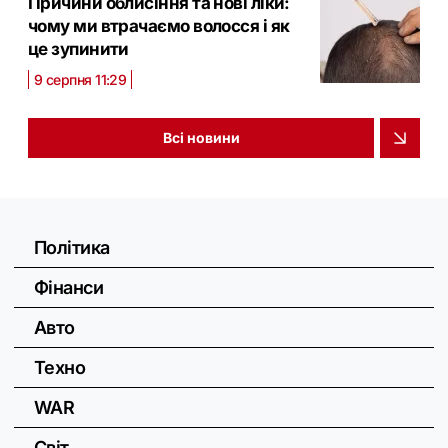
Причини облисіння та нові ліки:
чому ми втрачаємо волосся і як
це зупинити
9 серпня 11:29
Всі новини
Політика
Фінанси
Авто
Техно
WAR
Світ