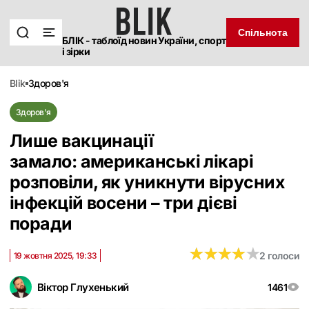
Спільнота
БЛІК - таблоїд новин України, спорт
і зірки
blik
здоров'я
Здоров'я
Лише вакцинації
замало: американські лікарі
розповіли, як уникнути вірусних
інфекцій восени – три дієві
поради
★
★
★
★
★
★
★
★
★
★
2 голоси
19 жовтня 2025, 19:33
Віктор Глухенький
1461