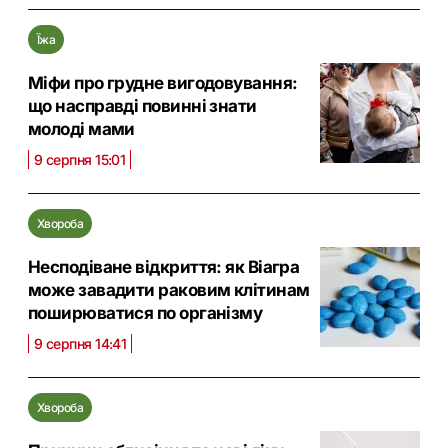
Їжа
Міфи про грудне вигодовування:
що насправді повинні знати
молоді мами
9 серпня 15:01
Хвороба
Несподіване відкриття: як Віагра
може завадити раковим клітинам
поширюватися по організму
9 серпня 14:41
Хвороба