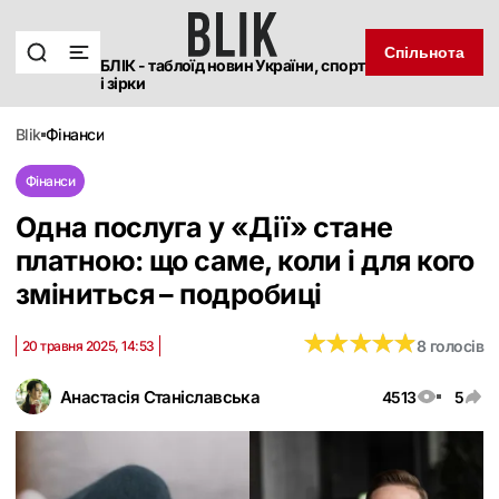
Спільнота
БЛІК - таблоїд новин України, спорт
і зірки
blik
фінанси
Фінанси
Одна послуга у «Дії» стане
платною: що саме, коли і для кого
зміниться – подробиці
★
★
★
★
★
★
★
★
★
★
8 голосів
20 травня 2025, 14:53
Анастасія Станіславська
4513
5