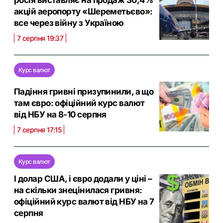
акцій аеропорту «Шереметьєво»:
все через війну з Україною
7 серпня 19:37
Курс валют
Падіння гривні призупинили, а що
там євро: офіційний курс валют
від НБУ на 8-10 серпня
7 серпня 17:15
Курс валют
І долар США, і євро додали у ціні –
на скільки знецінилася гривня:
офіційний курс валют від НБУ на 7
серпня