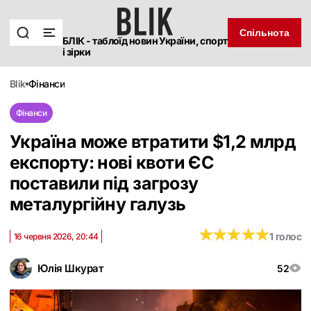
Спільнота
БЛІК - таблоїд новин України, спорт
і зірки
blik
фінанси
Фінанси
Україна може втратити $1,2 млрд
експорту: нові квоти ЄС
поставили під загрозу
металургійну галузь
★
★
★
★
★
★
★
★
★
★
1 голос
16 червня 2026, 20:44
Юлія Шкурат
52