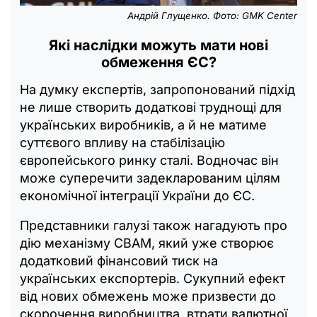
Андрій Глущенко. Фото: GMK Center
Які наслідки можуть мати нові
обмеження ЄС?
На думку експертів, запропонований підхід
не лише створить додаткові труднощі для
українських виробників, а й не матиме
суттєвого впливу на стабілізацію
європейського ринку сталі. Водночас він
може суперечити задекларованим цілям
економічної інтеграції України до ЄС.
Представники галузі також нагадують про
дію механізму CBAM, який уже створює
додатковий фінансовий тиск на
українських експортерів. Сукупний ефект
від нових обмежень може призвести до
скорочення виробництва, втрати валютної