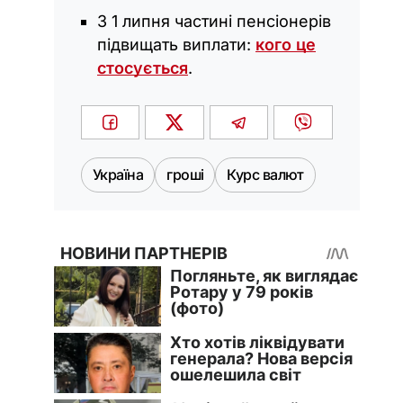
3 1 липня частині пенсіонерів
підвищать виплати:
кого це
стосується
.
Україна
гроші
Курс валют