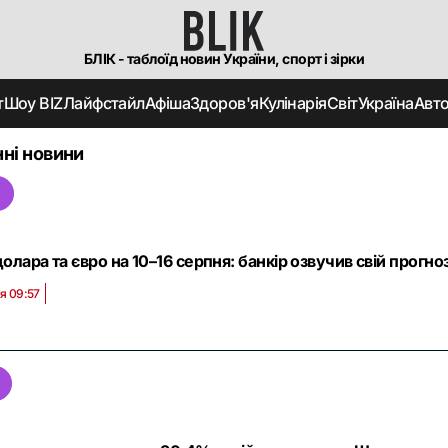
БЛІК - таблоїд новин України, спорт і зірки
т
Шоу BIZ
Лайфстайл
Афіша
Здоров'я
Кулінарія
Світ
Україна
Авт
ні новини
і
олара та євро на 10–16 серпня: банкір озвучив свій прогно
я 09:57