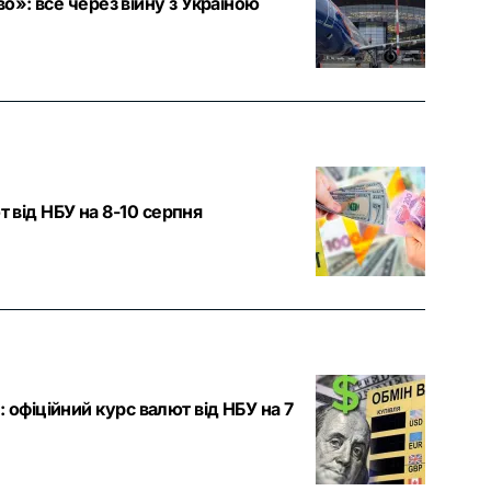
»: все через війну з Україною
т від НБУ на 8-10 серпня
я: офіційний курс валют від НБУ на 7