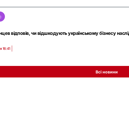
с
цев відповів, чи відшкодують українському бізнесу наслід
я 16:41
Всі новини