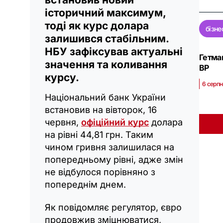
історичний максимум,
тоді як курс долара
бізне
залишився стабільним.
НБУ зафіксував актуальні
Гетман
значення та коливання
ВР
курсу.
6 серпн
Національний банк України
встановив на вівторок, 16
червня,
офіційний курс
долара
на рівні 44,81 грн. Таким
чином гривня залишилася на
попередньому рівні, адже змін
не відбулося порівняно з
попереднім днем.
Як повідомляє регулятор, євро
продовжив зміцнюватися,