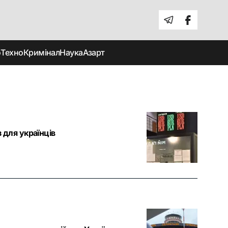
о
Техно
Кримінал
Наука
Азарт
з для українців