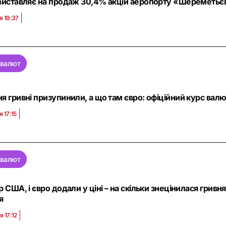
 виставляє на продаж 30,4% акцій аеропорту «Шереметьєво
я 19:37
 валют
я гривні призупинили, а що там євро: офіційний курс валю
я 17:15
 валют
р США, і євро додали у ціні – на скільки знецінилася гривн
я
я 17:12