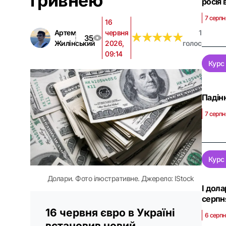
гривнею
росія
7 серпн
16
Артем
червня
1
★
★
★
★
★
★
★
★
★
★
35
Жилінський
2026,
голос
09:14
Курс
Падінн
7 серпн
Курс
Долари. Фото ілюстративне. Джерело: IStock
І дола
серпн
16 червня євро в Україні
6 серпн
встановив новий