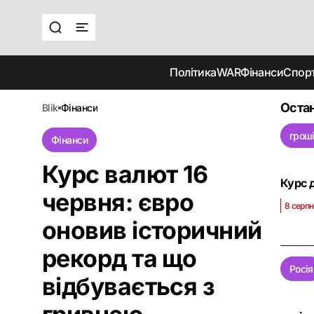
Політика
WAR
Фінанси
Спор
Остан
blik
фінанси
грош
Фінанси
Курс валют 16
Курс д
червня: євро
8 серпн
оновив історичний
рекорд та що
Росія
відбувається з