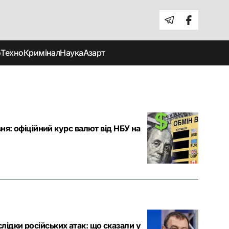
о
Техно
Кримінал
Наука
Азарт
вня: офіційний курс валют від НБУ на
лідки російських атак: що сказали у