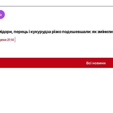
а
ідори, перець і кукурудза різко подешевшали: як змінилися
рпня 21:14
Всі новини