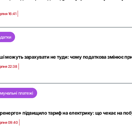
рпня 16:41
датки
ші можуть зарахувати не туди: чому податкова змінює при
рпня 22:38
мунальні платежі
ренерго» підвищило тариф на електрику: що чекає на по
ерпня 09:40