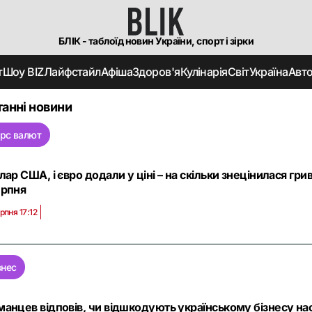
БЛІК - таблоїд новин України, спорт і зірки
т
Шоу BIZ
Лайфстайл
Афіша
Здоров'я
Кулінарія
Світ
Україна
Авт
анні новини
рс валют
олар США, і євро додали у ціні – на скільки знецінилася гри
ерпня
рпня 17:12
знес
манцев відповів, чи відшкодують українському бізнесу нас