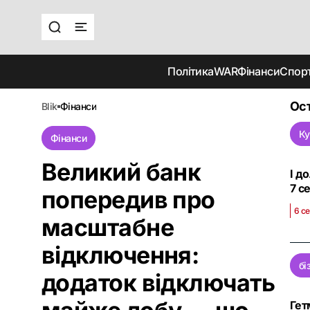
Політика
WAR
Фінанси
Спор
Ост
blik
фінанси
Ку
Фінанси
Великий банк
І д
7 с
попередив про
6 се
масштабне
відключення:
бі
додаток відключать
Гет