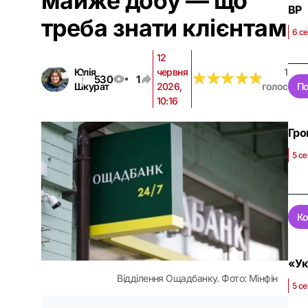
майже добу — що
ВР
треба знати клієнтам
6 се
12
Юлія
червня
1
★
★
★
★
★
★
★
★
★
★
530
1
Шкурат
2026,
голос
По
10:16
Гро
5 се
Ко
«Ук
Відділення Ощадбанку. Фото: Мінфін
5 с