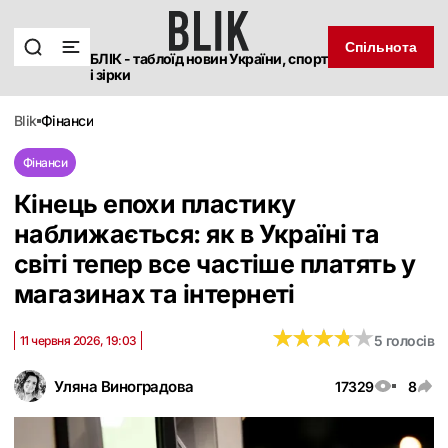
Спільнота
БЛІК - таблоїд новин України, спорт
і зірки
blik
фінанси
Фінанси
Кінець епохи пластику
наближається: як в Україні та
світі тепер все частіше платять у
магазинах та інтернеті
★
★
★
★
★
★
★
★
★
★
5 голосів
11 червня 2026, 19:03
Уляна Виноградова
17329
8