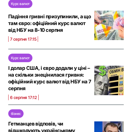
Курс валют
Падіння гривні призупинили, а що
там євро: офіційний курс валют
від НБУ на 8-10 серпня
7 серпня 17:15
Курс валют
І долар США, і євро додали у ціні –
на скільки знецінилася гривня:
офіційний курс валют від НБУ на 7
серпня
6 серпня 17:12
бізнес
Гетманцев відповів, чи
відшкодують українському