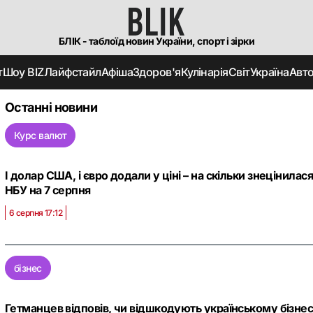
БЛІК - таблоїд новин України, спорт і зірки
т
Шоу BIZ
Лайфстайл
Афіша
Здоров'я
Кулінарія
Світ
Україна
Авт
Останні новини
Курс валют
І долар США, і євро додали у ціні – на скільки знецінилас
НБУ на 7 серпня
6 серпня 17:12
бізнес
Гетманцев відповів, чи відшкодують українському бізнес