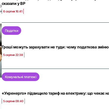
сказали у ВР
3
и
6 серпня 16:41
Податки
Гроші можуть зарахувати не туди: чому податкова зміню
5 серпня 22:38
Комунальні платежі
«Укренерго» підвищило тариф на електрику: що чекає н
5 серпня 09:40