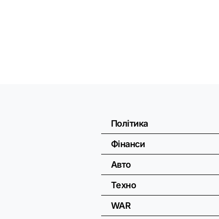
Політика
Фінанси
Авто
Техно
WAR