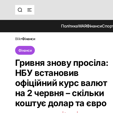
Політика
WAR
Фінанси
Спор
blik
фінанси
Фінанси
Гривня знову просіла:
НБУ встановив
офіційний курс валют
на 2 червня – скільки
коштує долар та євро