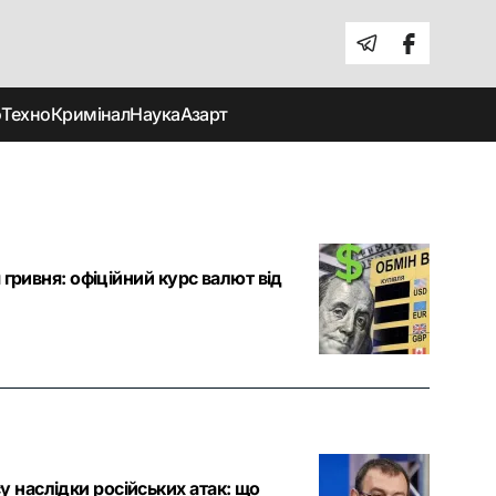
о
Техно
Кримінал
Наука
Азарт
я гривня: офіційний курс валют від
у наслідки російських атак: що