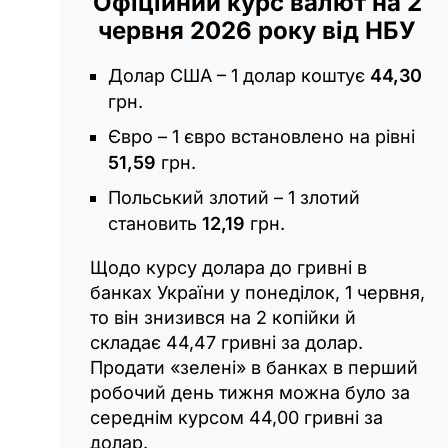
Офіційний курс валют на 2
червня 2026 року від НБУ
Долар США – 1 долар коштує
44,30
грн.
Євро – 1 євро встановлено на рівні
51,59
грн.
Польський злотий – 1 злотий
становить
12,19
грн.
Щодо курсу долара до гривні в
банках України у понеділок, 1 червня,
то він знизився на 2 копійки й
складає 44,47 гривні за долар.
Продати «зелені» в банках в перший
робочий день тижня можна було за
середнім курсом 44,00 гривні за
долар.