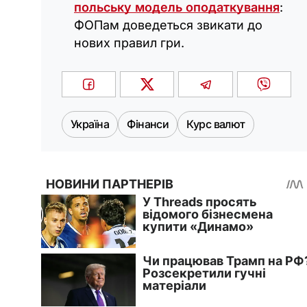
польську модель оподаткування
:
ФОПам доведеться звикати до
нових правил гри.
Україна
Фінанси
Курс валют