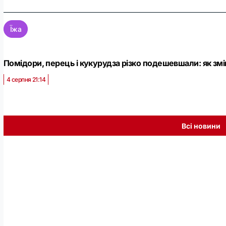
Їжа
Помідори, перець і кукурудза різко подешевшали: як змін
4 серпня 21:14
Всі новини