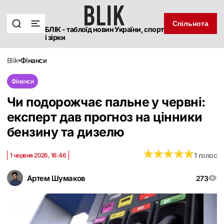
Спільнота
БЛІК - таблоїд новин України, спорт
і зірки
blik
фінанси
Фінанси
Чи подорожчає пальне у червні:
експерт дав прогноз на цінники
бензину та дизелю
★
★
★
★
★
★
★
★
★
★
1 голос
1 червня 2026, 16:46
Артем Шумаков
273