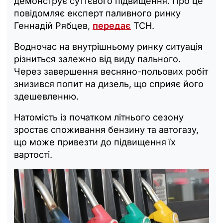
демонструє суттєвого підвищення. Про це
повідомляє експерт паливного ринку
Геннадій Рябцев,
передає
ТСН.
Водночас на внутрішньому ринку ситуація
різниться залежно від виду пального.
Через завершення весняно-польових робіт
знизився попит на дизель, що сприяє його
здешевленню.
Натомість із початком літнього сезону
зростає споживання бензину та автогазу,
що може привезти до підвищення їх
вартості.