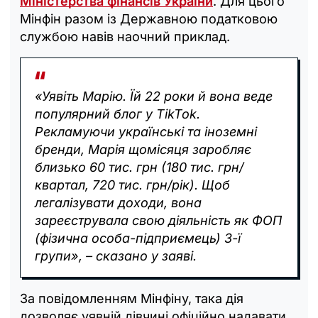
Міністерства фінансів України
. Для цього
Мінфін разом із Державною податковою
службою навів наочний приклад.
«Уявіть Марію. Їй 22 роки й вона веде
популярний блог у TikTok.
Рекламуючи українські та іноземні
бренди, Марія щомісяця заробляє
близько 60 тис. грн (180 тис. грн/
квартал, 720 тис. грн/рік). Щоб
легалізувати доходи, вона
зареєструвала свою діяльність як ФОП
(фізична особа-підприємець) 3-ї
групи», – сказано у заяві.
За повідомленням Мінфіну, така дія
дозволяє уявній дівчині офіційно надавати