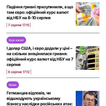
Падіння гривні призупинили, а що
там євро: офіційний курс валют
від НБУ на 8-10 серпня
7 серпня 17:15
Курс валют
І долар США, і євро додали у ціні –
на скільки знецінилася гривня:
офіційний курс валют від НБУ на 7
серпня
6 серпня 17:12
бізнес
Гетманцев відповів, чи
відшкодують українському
бізнесу наслідки російських атак: