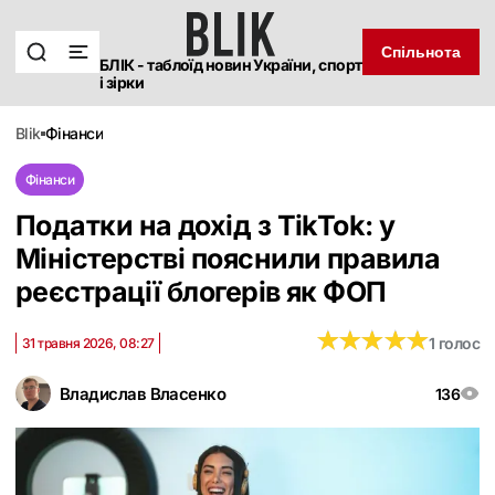
Спільнота
БЛІК - таблоїд новин України, спорт
і зірки
blik
фінанси
Фінанси
Податки на дохід з TikTok: у
Міністерстві пояснили правила
реєстрації блогерів як ФОП
★
★
★
★
★
★
★
★
★
★
1 голос
31 травня 2026, 08:27
Владислав Власенко
136