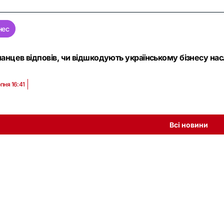
нес
анцев відповів, чи відшкодують українському бізнесу насл
пня 16:41
Всі новини