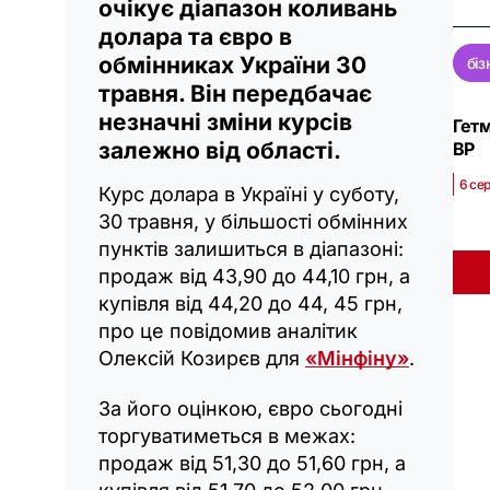
очікує діапазон коливань
долара та євро в
обмінниках України 30
біз
травня. Він передбачає
незначні зміни курсів
Гетм
залежно від області.
ВР
6 сер
Курс долара в Україні у суботу,
30 травня, у більшості обмінних
пунктів залишиться в діапазоні:
продаж від 43,90 до 44,10 грн, а
купівля від 44,20 до 44, 45 грн,
про це повідомив аналітик
Олексій Козирєв для
«Мінфіну»
.
За його оцінкою, євро сьогодні
торгуватиметься в межах:
продаж від 51,30 до 51,60 грн, а