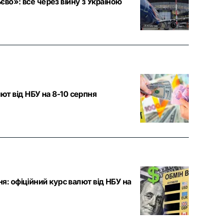
во»: все через війну з Україною
лют від НБУ на 8-10 серпня
вня: офіційний курс валют від НБУ на