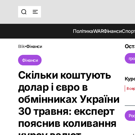
Політика
WAR
Фінанси
Спор
Ост
blik
фінанси
гр
Фінанси
Скільки коштують
Курс
долар і євро в
8 се
обмінниках України
30 травня: експерт
Рос
пояснив коливання