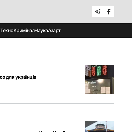
о
Техно
Кримінал
Наука
Азарт
оз для українців