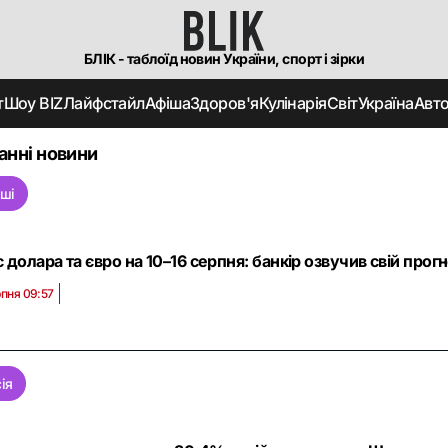
БЛІК - таблоїд новин України, спорт і зірки
т
Шоу BIZ
Лайфстайл
Афіша
Здоров'я
Кулінарія
Світ
Україна
Авт
анні новини
оші
 долара та євро на 10–16 серпня: банкір озвучив свій прогн
рпня 09:57
ія