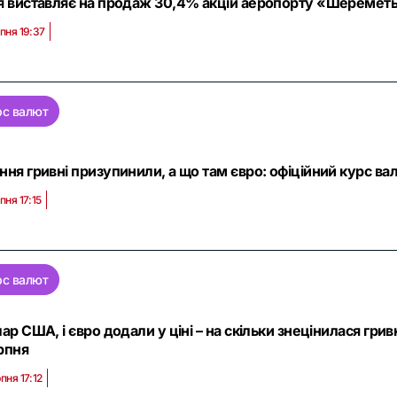
я виставляє на продаж 30,4% акцій аеропорту «Шереметьє
пня 19:37
рс валют
ння гривні призупинили, а що там євро: офіційний курс ва
пня 17:15
рс валют
лар США, і євро додали у ціні – на скільки знецінилася гри
рпня
пня 17:12