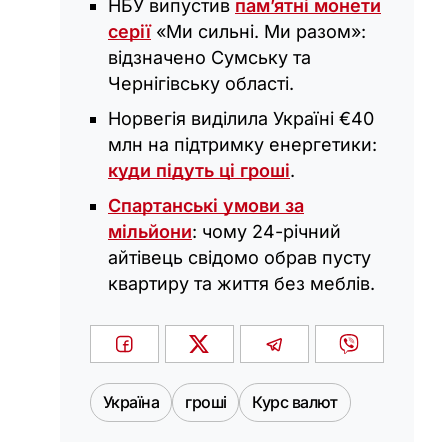
НБУ випустив
пам’ятні монети
серії
«Ми сильні. Ми разом»:
відзначено Сумську та
Чернігівську області.
Норвегія виділила Україні €40
млн на підтримку енергетики:
куди підуть ці гроші
.
Спартанські умови за
мільйони
: чому 24-річний
айтівець свідомо обрав пусту
квартиру та життя без меблів.
Україна
гроші
Курс валют