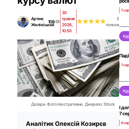
курсу валют
росі
7 сер
30
Артем
травня
2
★
★
★
★
★
★
★
★
★
★
108
Жилінський
2026,
голоси
10:50
Ку
Паді
7 сер
Ку
Долари. Фото ілюстративне. Джерело: IStock
І до
7 се
Аналітик Олексій Козирєв
6 сер