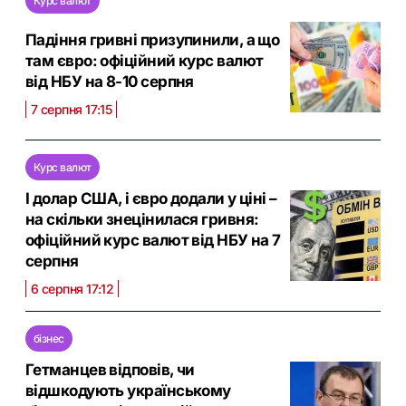
Курс валют
Падіння гривні призупинили, а що
там євро: офіційний курс валют
від НБУ на 8-10 серпня
7 серпня 17:15
Курс валют
І долар США, і євро додали у ціні –
на скільки знецінилася гривня:
офіційний курс валют від НБУ на 7
серпня
6 серпня 17:12
бізнес
Гетманцев відповів, чи
відшкодують українському