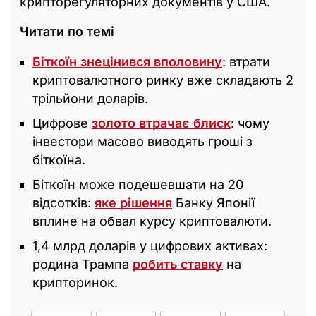
крипторегуляторних документів у США.
Читати по темі
Біткоїн знецінився вполовину
: втрати
криптовалютного ринку вже складають 2
трільйони доларів.
Цифрове
золото втрачає блиск
: чому
інвестори масово виводять гроші з
біткоїна.
Біткоїн може подешевшати на 20
відсотків:
яке рішення
Банку Японії
вплине на обвал курсу криптовалюти.
1,4 млрд доларів у цифрових активах:
родина Трампа
робить ставку
на
крипторинок.