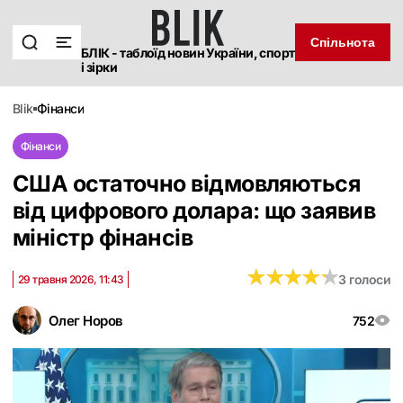
Спільнота
БЛІК - таблоїд новин України, спорт
і зірки
blik
фінанси
Фінанси
США остаточно відмовляються
від цифрового долара: що заявив
міністр фінансів
★
★
★
★
★
★
★
★
★
★
3 голоси
29 травня 2026, 11:43
Олег Норов
752