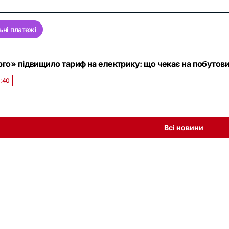
ні платежі
го» підвищило тариф на електрику: що чекає на побутов
9:40
Всі новини