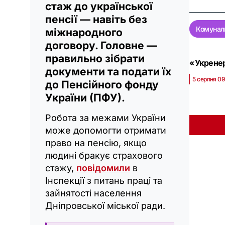
стаж до української
пенсії — навіть без
Комуналь
міжнародного
договору. Головне —
правильно зібрати
«Укренер
документи та подати їх
5 серпня 0
до Пенсійного фонду
України (ПФУ).
Робота за межами України
може допомогти отримати
право на пенсію, якщо
людині бракує страхового
стажу,
повідомили
в
Інспекції з питань праці та
зайнятості населення
Дніпровської міської ради.