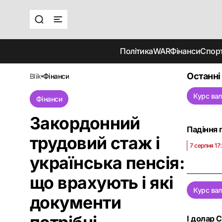
Політика
WAR
Фінанси
Спор
Останні
blik
фінанси
Курс ва
Фінанси
Закордонний
Падіння 
трудовий стаж і
7 серпня 17:
українська пенсія:
що врахують і які
Курс ва
документи
І долар С