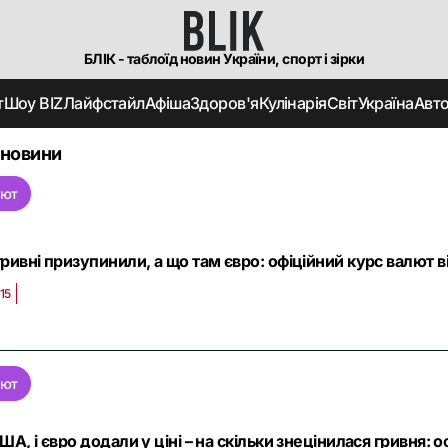
БЛІК - таблоїд новин України, спорт і зірки
т
Шоу BIZ
Лайфстайл
Афіша
Здоров'я
Кулінарія
Світ
Україна
Авт
 новини
лют
гривні призупинили, а що там євро: офіційний курс валют в
15
лют
ША, і євро додали у ціні – на скільки знецінилася гривня: 