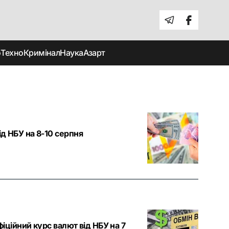
о
Техно
Кримінал
Наука
Азарт
ід НБУ на 8-10 серпня
офіційний курс валют від НБУ на 7