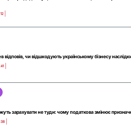
:12
в відповів, чи відшкодують українському бізнесу наслідки
:41
жуть зарахувати не туди: чому податкова змінює призначе
:38