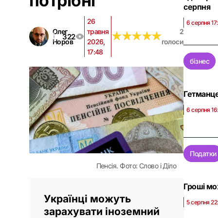
потрібні
серпня
26
6 серпня 17
Олег
травня
2
★
★
★
★
★
★
★
★
★
★
322
Норов
2026,
голоси
17:48
бізнес
Гетманце
6 серпня 16
Податки
Пенсія. Фото: Слово і Діло
Гроші мо
Українці можуть
5 серпня 22
зарахувати іноземний