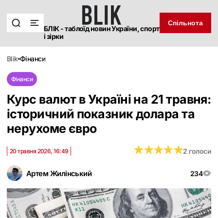
Спільнота
БЛІК - таблоїд новин України, спорт
і зірки
blik
фінанси
Фінанси
Курс валют в Україні на 21 травня:
історичний показник долара та
нерухоме євро
★
★
★
★
★
★
★
★
★
★
2 голоси
20 травня 2026, 16:49
Артем Жилінський
234