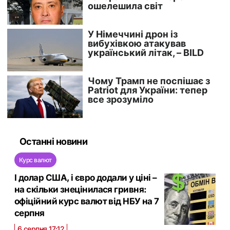
Останні новини
Курс валют
І долар США, і євро додали у ціні –
на скільки знецінилася гривня:
офіційний курс валют від НБУ на 7
серпня
6 серпня 17:12