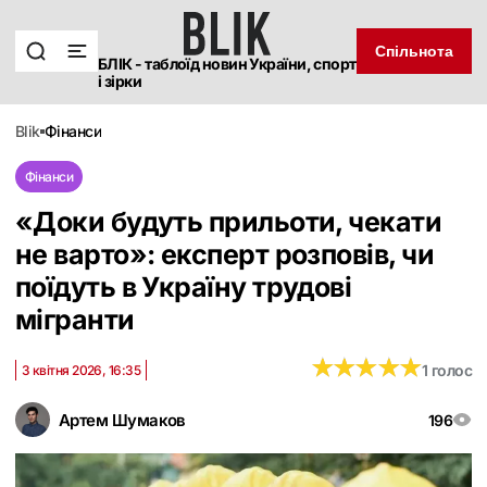
Спільнота
БЛІК - таблоїд новин України, спорт
і зірки
blik
фінанси
Фінанси
«Доки будуть прильоти, чекати
не варто»: експерт розповів, чи
поїдуть в Україну трудові
мігранти
★
★
★
★
★
★
★
★
★
★
1 голос
3 квітня 2026, 16:35
Артем Шумаков
196