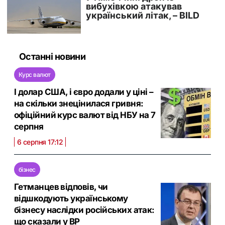
Останні новини
Курс валют
І долар США, і євро додали у ціні –
на скільки знецінилася гривня:
офіційний курс валют від НБУ на 7
серпня
6 серпня 17:12
бізнес
Гетманцев відповів, чи
відшкодують українському
бізнесу наслідки російських атак:
що сказали у ВР