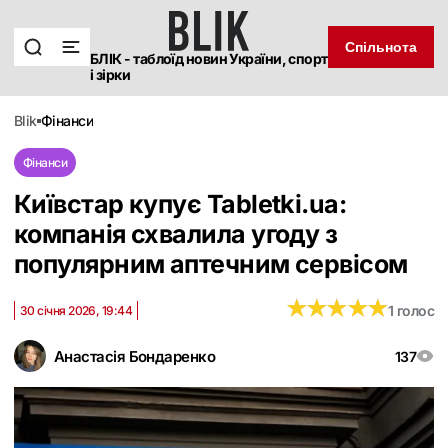
Спільнота
БЛІК - таблоїд новин України, спорт
і зірки
blik
фінанси
Фінанси
Київстар купує Tabletki.ua:
компанія схвалила угоду з
популярним аптечним сервісом
★
★
★
★
★
★
★
★
★
★
1 голос
30 січня 2026, 19:44
Анастасія Бондаренко
137