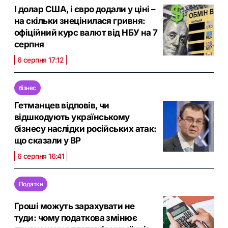
І долар США, і євро додали у ціні –
на скільки знецінилася гривня:
офіційний курс валют від НБУ на 7
серпня
6 серпня 17:12
бізнес
Гетманцев відповів, чи
відшкодують українському
бізнесу наслідки російських атак:
що сказали у ВР
6 серпня 16:41
Податки
Гроші можуть зарахувати не
туди: чому податкова змінює