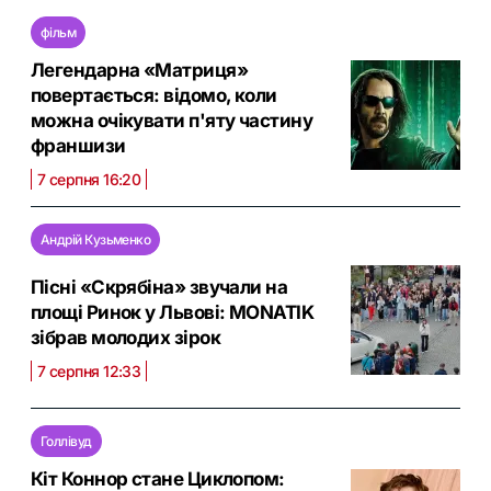
фільм
Легендарна «Матриця»
повертається: відомо, коли
можна очікувати п'яту частину
франшизи
7 серпня 16:20
Андрій Кузьменко
Пісні «Скрябіна» звучали на
площі Ринок у Львові: MONATIK
зібрав молодих зірок
7 серпня 12:33
Голлівуд
Кіт Коннор стане Циклопом: