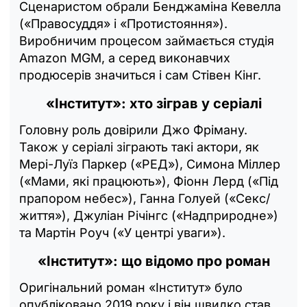
Сценаристом обрали Бенджаміна Кевелла
(«Правосуддя» і «Протистояння»).
Виробничим процесом займається студія
Amazon MGM, а серед виконавчих
продюсерів значиться і сам Стівен Кінг.
«Інститут»: хто зіграв у серіалі
Головну роль довірили Джо Фріману.
Також у серіалі зіграють такі актори, як
Мері-Луїз Паркер («РЕД»), Симона Міллер
(«Мами, які працюють»), Фіонн Лерд («Під
прапором небес»), Ганна Голуей («Секс/
життя»), Джуліан Річінгс («Надприродне»)
та Мартін Роуч («У центрі уваги»).
«Інститут»: що відомо про роман
Оригінальний роман «Інститут» було
опубліковано 2019 року і він швидко став