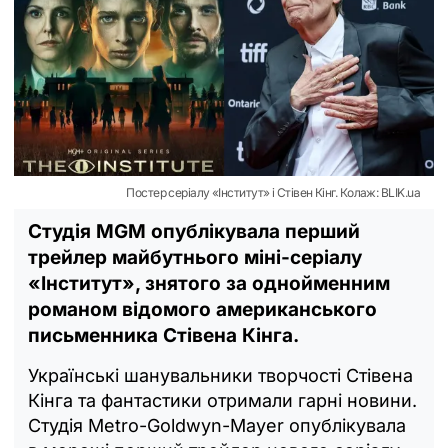
Постер серіалу «Інститут» і Стівен Кінг. Колаж: BLIK.ua
Студія MGM опублікувала перший
трейлер майбутнього міні-серіалу
«Інститут», знятого за однойменним
романом відомого американського
письменника Стівена Кінга.
Українські шанувальники творчості Стівена
Кінга та фантастики отримали гарні новини.
Студія Metro-Goldwyn-Mayer опублікувала