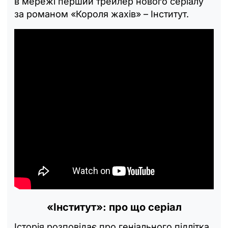
в мережі перший трейлер нового серіалу
за романом «Короля жахів‎» – Інститут.
«Інститут»: про що серіал
Історія розповідає про геніального підлітка