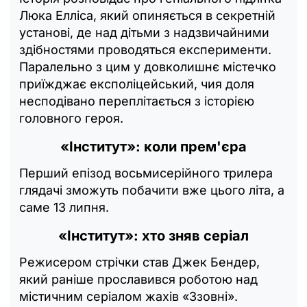
Люка Елліса, який опиняється в секретній
установі, де над дітьми з надзвичайними
здібностями проводяться експерименти.
Паралельно з цим у довколишнє містечко
приїжджає експоліцейський, чия доля
несподівано переплітається з історією
головного героя.
«Інститут»: коли прем'єра
Перший епізод восьмисерійного трилера
глядачі зможуть побачити вже цього літа, а
саме 13 липня.
«Інститут»: хто зняв серіал
Режисером стрічки став Джек Бендер,
який раніше прославився роботою над
містичним серіалом жахів «Ззовні».