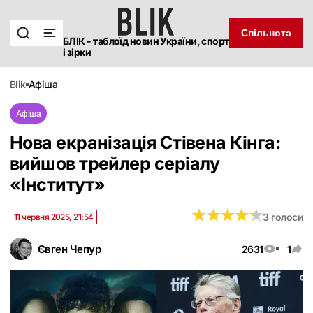
Спільнота
БЛІК - таблоїд новин України, спорт
і зірки
blik
афіша
Афіша
Нова екранізація Стівена Кінга:
вийшов трейлер серіалу
«‎Інститут»
★
★
★
★
★
★
★
★
★
★
3 голоси
11 червня 2025, 21:54
Євген Чепур
2631
1